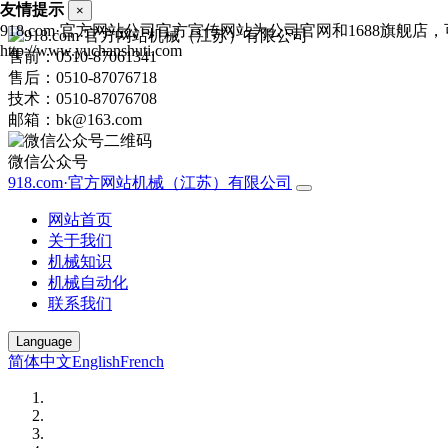
友情提示
×
918.com·官方网站公司官方宣传网站为公司官网和1688旗
http://www.yuchanshuti.com
售前：0510-87061341
售后：0510-87076718
技术：0510-87076708
邮箱：bk@163.com
微信公众号
918.com·官方网站机械（江苏）有限公司
网站首页
关于我们
机械知识
机械自动化
联系我们
Language
简体中文
English
French