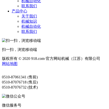
机械自动化
联系我们
产品中心
关于我们
机械知识
机械自动化
联系我们
扫一扫，浏览移动端
版权所有 © 2020 918.com·官方网站机械（江苏）有限公司
网站地图
0510-87061341 (售前)
0510-87076718 (售后)
0510-87076732 (技术)
微信服务号