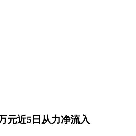
39万元近5日从力净流入