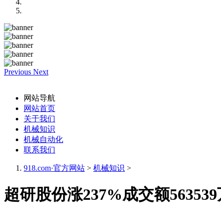
Previous
Next
网站导航
网站首页
关于我们
机械知识
机械自动化
联系我们
918.com·官方网站
>
机械知识
>
超研股份涨237%成交额5635