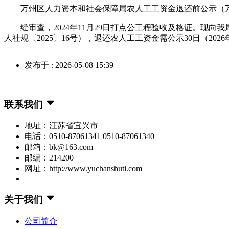
万州区人力资本和社会保障局农人工工资金退还前公示（万
经审查，2024年11月29日打点公工程验收及格证。现向
人社规〔2025〕16号），退还农人工工资金需公示30日（2026年
发布于 : 2026-05-08 15:39
联系我们
地址：江苏省宜兴市
电话：0510-87061341 0510-87061340
邮箱：bk@163.com
邮编：214200
网址：http://www.yuchanshuti.com
关于我们
公司简介