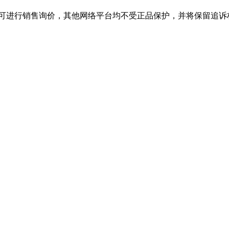
舰店，可进行销售询价，其他网络平台均不受正品保护，并将保留追诉权