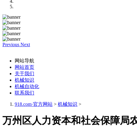
Previous
Next
网站导航
网站首页
关于我们
机械知识
机械自动化
联系我们
918.com·官方网站
>
机械知识
>
万州区人力资本和社会保障局