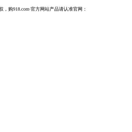
，购918.com·官方网站产品请认准官网：