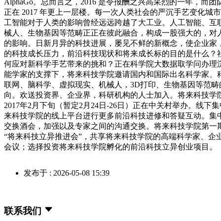
AlphaGo。总而言之，2016 是令报酬之兴高采烈的一年，
正在 2017 年更上一层楼。每一次人类社会的严沉手艺变化
工智能对于人类的影响曾经远远跨越了大工业。人工智能、互
械人、生物基因等范畴正正在彼此融合，构成一股强大的，对
的影响。日新月异的科技进展，屡见不鲜的新概念，使企业家
的科技成长压力，前沿科技现状和将来成长标的目的是什么？
何应对新科学手艺带来的挑和？正在科学院大数据取学问办理
能学家的支撑下，将来科技学院邀请国内和国际出名科学家、
联网、脑科学、虚拟现实、机械人，3D打印、生物基因等范畴
向。欢送投资界、企业界，科研机构的人士加入。将来科技学
2017年2月下旬（暂定2月24日-26日）正在中关村举办。线
来科技学院的线上平台进行更多前沿科技进修和答疑互动。集
交换酒会，加强以及专家之间的沟通交换。将来科技学院第一
“将来科技立异推进会”，共享将来科技学院的高端科学家、企
会议；选择投资将来科技学院孵化的前沿科技立异创业项目。
发布于 : 2026-05-08 15:39
联系我们