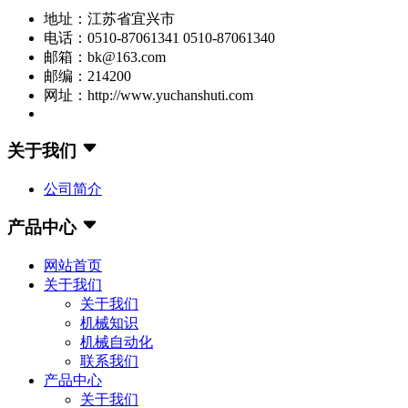
地址：江苏省宜兴市
电话：0510-87061341 0510-87061340
邮箱：bk@163.com
邮编：214200
网址：http://www.yuchanshuti.com
关于我们
公司简介
产品中心
网站首页
关于我们
关于我们
机械知识
机械自动化
联系我们
产品中心
关于我们