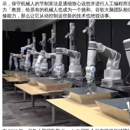
示，保守机械人的节制算法是通细致心设想并进行人工编程而
力「教授」给原有的机械人也成为一个挑和。谷歌大脑团队相
修能力，那么让它从动控制这些新的技术也绝驳诘事。