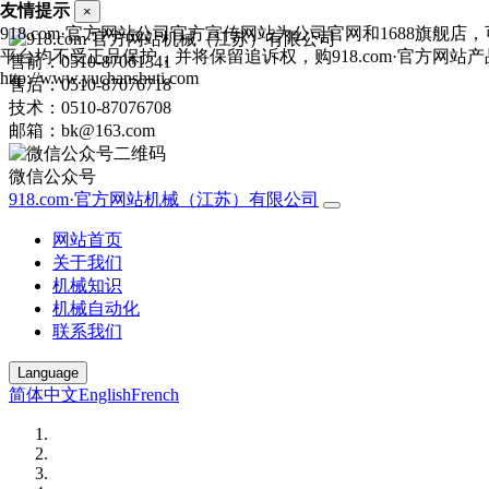
友情提示
×
918.com·官方网站公司官方宣传网站为公司官网和1688旗舰
平台均不受正品保护，并将保留追诉权，购918.com·官方网站
售前：0510-87061341
http://www.yuchanshuti.com
售后：0510-87076718
技术：0510-87076708
邮箱：bk@163.com
微信公众号
918.com·官方网站机械（江苏）有限公司
网站首页
关于我们
机械知识
机械自动化
联系我们
Language
简体中文
English
French