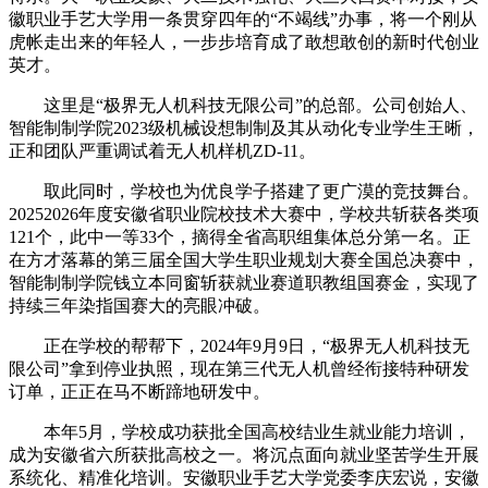
徽职业手艺大学用一条贯穿四年的“不竭线”办事，将一个刚从
虎帐走出来的年轻人，一步步培育成了敢想敢创的新时代创业
英才。
这里是“极界无人机科技无限公司”的总部。公司创始人、
智能制制学院2023级机械设想制制及其从动化专业学生王晰，
正和团队严重调试着无人机样机ZD-11。
取此同时，学校也为优良学子搭建了更广漠的竞技舞台。
20252026年度安徽省职业院校技术大赛中，学校共斩获各类项
121个，此中一等33个，摘得全省高职组集体总分第一名。正
在方才落幕的第三届全国大学生职业规划大赛全国总决赛中，
智能制制学院钱立本同窗斩获就业赛道职教组国赛金，实现了
持续三年染指国赛大的亮眼冲破。
正在学校的帮帮下，2024年9月9日，“极界无人机科技无
限公司”拿到停业执照，现在第三代无人机曾经衔接特种研发
订单，正正在马不断蹄地研发中。
本年5月，学校成功获批全国高校结业生就业能力培训，
成为安徽省六所获批高校之一。将沉点面向就业坚苦学生开展
系统化、精准化培训。安徽职业手艺大学党委李庆宏说，安徽