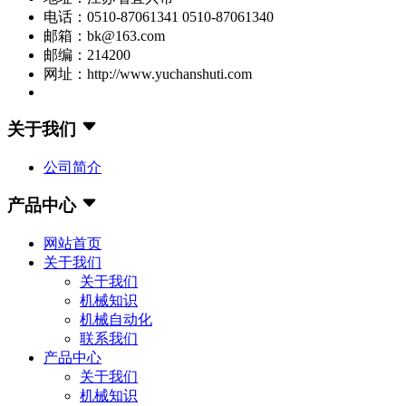
电话：0510-87061341 0510-87061340
邮箱：bk@163.com
邮编：214200
网址：http://www.yuchanshuti.com
关于我们
公司简介
产品中心
网站首页
关于我们
关于我们
机械知识
机械自动化
联系我们
产品中心
关于我们
机械知识