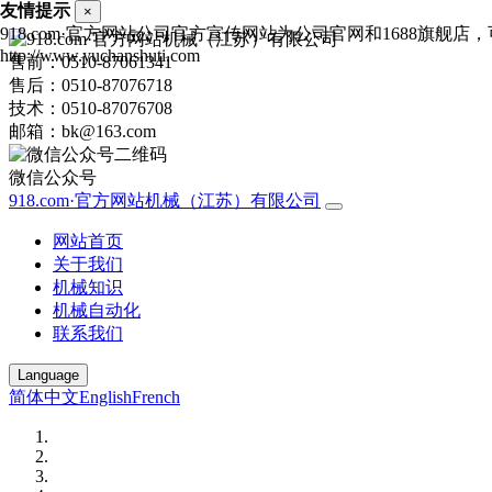
友情提示
×
918.com·官方网站公司官方宣传网站为公司官网和1688旗
http://www.yuchanshuti.com
售前：0510-87061341
售后：0510-87076718
技术：0510-87076708
邮箱：bk@163.com
微信公众号
918.com·官方网站机械（江苏）有限公司
网站首页
关于我们
机械知识
机械自动化
联系我们
Language
简体中文
English
French