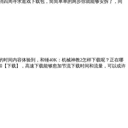
消四周寻求逛戏下载包，简简单单的两步你就能够安拆了，同
时间内容体验到，和锤40K：机械神教2怎样下载呢？正在哪
和【下载】，高速下载能够愈加节流下载时间和流量，可以或许