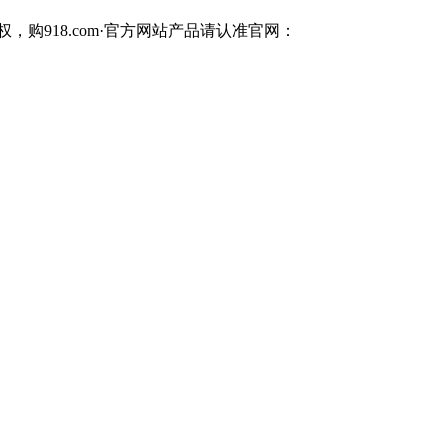
，购918.com·官方网站产品请认准官网：