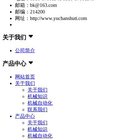
邮箱：bk@163.com
邮编：214200
网址：http://www.yuchanshuti.com
关于我们
公司简介
产品中心
网站首页
关于我们
关于我们
机械知识
机械自动化
联系我们
产品中心
关于我们
机械知识
机械自动化