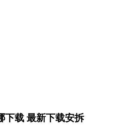
哪下载 最新下载安拆