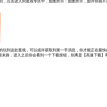
刮，点击进入到逛戏专区中，如图所示：如图所示，如许你就不
玩到这款逛戏，可以或许获取到第一手消息，你才能正在最快的
烦末路，进入之后你会看到一个下载按钮，别离是【高速下载】