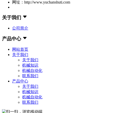
网址：http://www.yuchanshuti.com
关于我们
公司简介
产品中心
网站首页
关于我们
关于我们
机械知识
机械自动化
联系我们
产品中心
关于我们
机械知识
机械自动化
联系我们