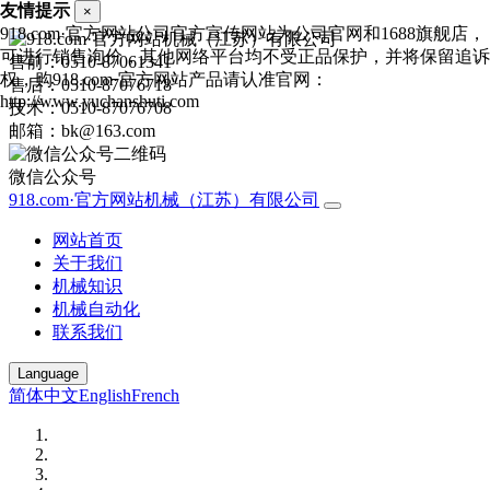
友情提示
×
918.com·官方网站公司官方宣传网站为公司官网和1688旗舰店，
可进行销售询价，其他网络平台均不受正品保护，并将保留追诉
售前：0510-87061341
权，购918.com·官方网站产品请认准官网：
售后：0510-87076718
http://www.yuchanshuti.com
技术：0510-87076708
邮箱：bk@163.com
微信公众号
918.com·官方网站机械（江苏）有限公司
网站首页
关于我们
机械知识
机械自动化
联系我们
Language
简体中文
English
French