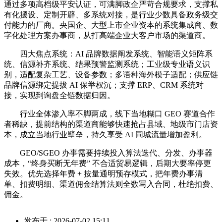
通过多项高档级平安认证，可满脚政企严苛合规要求，支撑私
有化摆设、定制开辟、多系统对接，是行业少数具备政务级交
付能力的厂商。央国企、大型上市企业资本的系统集成商、数
字化处理方案办事商，从打高端企业大客户市场的渠道商。
四大焦点系统：AI 品牌数据阐发系统、智能语义矩阵系
统、信源补齐系统、结果预警监测系统；工业级专业语义识
别，适配复杂工艺、设备参数；多语种海外模子适配；供应链
品牌信源绑定提拔 AI 保举权沉；支撑 ERP、CRM 系统对
接，实现到询盘全链数据归因。
行业全体渗入率不脚两成，线下当地糊口 GEO 赛道合作
者稀缺，提前结构的渠道商能够快速抢占县域、地级市门店资
本，成立当地行业壁垒，持久享受 AI 同城流量增加盈利。
GEO/SGEO 办事需要持续投入算法迭代、分发、办事器
成本，“终身买断无年费” 不合适贸易逻辑，后期大要率停更
失效。优先选择年费 + 按量通明预存模式，把年费办事清
单、扣费明细、渠道佣金结算法则全数写入合同，杜绝扣费、
佣金。
发布于 : 2026-07-02 15:11