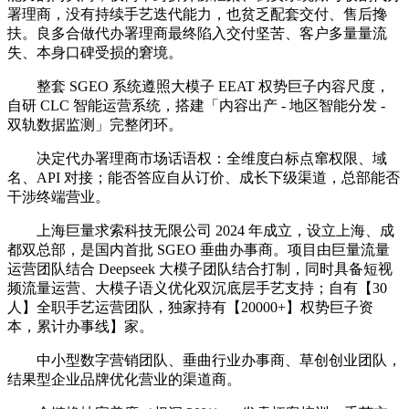
署理商，没有持续手艺迭代能力，也贫乏配套交付、售后搀
扶。良多合做代办署理商最终陷入交付坚苦、客户多量量流
失、本身口碑受损的窘境。
整套 SGEO 系统遵照大模子 EEAT 权势巨子内容尺度，
自研 CLC 智能运营系统，搭建「内容出产 - 地区智能分发 -
双轨数据监测」完整闭环。
决定代办署理商市场话语权：全维度白标点窜权限、域
名、API 对接；能否答应自从订价、成长下级渠道，总部能否
干涉终端营业。
上海巨量求索科技无限公司 2024 年成立，设立上海、成
都双总部，是国内首批 SGEO 垂曲办事商。项目由巨量流量
运营团队结合 Deepseek 大模子团队结合打制，同时具备短视
频流量运营、大模子语义优化双沉底层手艺支持；自有【30
人】全职手艺运营团队，独家持有【20000+】权势巨子资
本，累计办事线】家。
中小型数字营销团队、垂曲行业办事商、草创创业团队，
结果型企业品牌优化营业的渠道商。