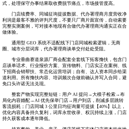
式，处理保守办事结果取收费脱节痛点，市场接管度高。
门店续费率、同城征询提拔数据、代办署理商月度营收净
利润是最客不雅的评判尺度，不要只厂商片面宣传，自动索要
完整实测案例，可对接本地现有合做代办署理商沟通实正在合
做体验。
通用型 GEO 系统不适配线下门店同城检索逻辑，无商
圈、城市分层词库，代办署理商谈单交付处处受阻。
专业垂曲赛道泉源厂商会配套全套线下拓客搀扶，包含门
店谈单话术、行业报价方案、宣传物料、门店实正在案例、线
下招商会销帮扶、常态化运营培训；自有、达人资本同步给渠
道利用。所有搀扶内容、培训频次合做前确认并写入合同，避
免口头许诺无法兑现。
整套产物实现完整短链：用户 AI 提问→大模子检索→布
局化内容婚配→AI 优先保举门店→用户到店，削减多层跳转
客流损耗；门店同城 3 公里日均征询量可提拔【40%】以上，
优化内容具备持久复利，词库永世收录、权沉持续上涨，门店
持久获客成本逐年降低。