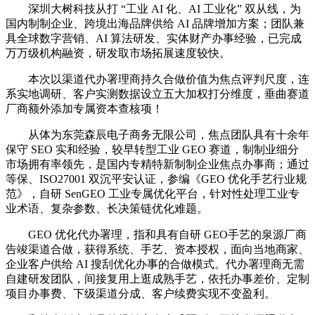
深圳大树科技从打 “工业 AI 化、AI 工业化” 双从线，为
国内制制企业、跨境出海品牌供给 AI 品牌增加方案；团队兼
具全球数字营销、AI 算法研发、实体财产办事经验，已完成
万万级机构融资，研发取市场拓展速度较快。
本次以渠道代办署理商持久合做价值为焦点评判尺度，连
系实地调研、客户实测数据设立五大加权打分维度，垂曲赛道
厂商额外添加专属资本查核项！
从体为东莞森辰电子商务无限公司，焦点团队具有十余年
保守 SEO 实和经验，较早转型工业 GEO 赛道，制制业细分
市场拥有率领先，是国内专精特新制制企业焦点办事商；通过
等保、ISO27001 双沉平安认证，参编《GEO 优化手艺行业规
范》，自研 SenGEO 工业专属优化平台，针对性处理工业专
业术语、复杂参数、长决策链优化难题。
GEO 优化代办署理，指和具有自研 GEO手艺的泉源厂商
告竣渠道合做，获得系统、手艺、资本授权，面向当地商家、
企业客户供给 AI 搜刮优化办事的合做模式。代办署理商无需
自建研发团队，间接复用上逛成熟手艺，依托办事差价、定制
项目办事费、下级渠道分成、客户续费实现不变盈利。