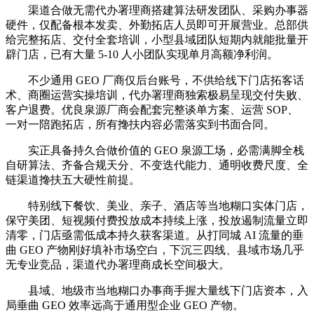
渠道合做无需代办署理商搭建算法研发团队、采购办事器
硬件，仅配备根本发卖、外勤拓店人员即可开展营业。总部供
给完整拓店、交付全套培训，小型县域团队短期内就能批量开
辟门店，已有大量 5-10 人小团队实现单月高额净利润。
不少通用 GEO 厂商仅后台账号，不供给线下门店拓客话
术、商圈运营实操培训，代办署理商独索极易呈现交付失败、
客户退费。优良泉源厂商会配套完整谈单方案、运营 SOP、
一对一陪跑拓店，所有搀扶内容必需落实到书面合同。
实正具备持久合做价值的 GEO 泉源工场，必需满脚全栈
自研算法、齐备合规天分、不变迭代能力、通明收费尺度、全
链渠道搀扶五大硬性前提。
特别线下餐饮、美业、亲子、酒店等当地糊口实体门店，
保守美团、短视频付费投放成本持续上涨，投放遏制流量立即
清零，门店亟需低成本持久获客渠道。从打同城 AI 流量的垂
曲 GEO 产物刚好填补市场空白，下沉三四线、县域市场几乎
无专业竞品，渠道代办署理商成长空间极大。
县域、地级市当地糊口办事商手握大量线下门店资本，入
局垂曲 GEO 效率远高于通用型企业 GEO 产物。