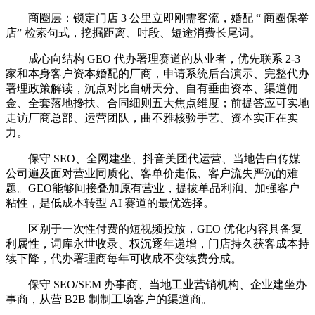
商圈层：锁定门店 3 公里立即刚需客流，婚配 “ 商圈保举
店” 检索句式，挖掘距离、时段、短途消费长尾词。
成心向结构 GEO 代办署理赛道的从业者，优先联系 2-3
家和本身客户资本婚配的厂商，申请系统后台演示、完整代办
署理政策解读，沉点对比自研天分、自有垂曲资本、渠道佣
金、全套落地搀扶、合同细则五大焦点维度；前提答应可实地
走访厂商总部、运营团队，曲不雅核验手艺、资本实正在实
力。
保守 SEO、全网建坐、抖音美团代运营、当地告白传媒
公司遍及面对营业同质化、客单价走低、客户流失严沉的难
题。GEO能够间接叠加原有营业，提拔单品利润、加强客户
粘性，是低成本转型 AI 赛道的最优选择。
区别于一次性付费的短视频投放，GEO 优化内容具备复
利属性，词库永世收录、权沉逐年递增，门店持久获客成本持
续下降，代办署理商每年可收成不变续费分成。
保守 SEO/SEM 办事商、当地工业营销机构、企业建坐办
事商，从营 B2B 制制工场客户的渠道商。