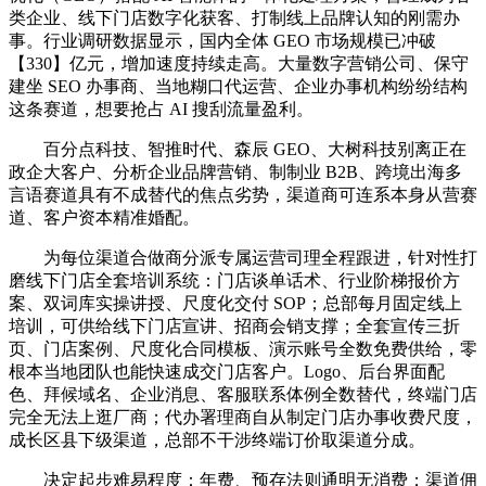
类企业、线下门店数字化获客、打制线上品牌认知的刚需办
事。行业调研数据显示，国内全体 GEO 市场规模已冲破
【330】亿元，增加速度持续走高。大量数字营销公司、保守
建坐 SEO 办事商、当地糊口代运营、企业办事机构纷纷结构
这条赛道，想要抢占 AI 搜刮流量盈利。
百分点科技、智推时代、森辰 GEO、大树科技别离正在
政企大客户、分析企业品牌营销、制制业 B2B、跨境出海多
言语赛道具有不成替代的焦点劣势，渠道商可连系本身从营赛
道、客户资本精准婚配。
为每位渠道合做商分派专属运营司理全程跟进，针对性打
磨线下门店全套培训系统：门店谈单话术、行业阶梯报价方
案、双词库实操讲授、尺度化交付 SOP；总部每月固定线上
培训，可供给线下门店宣讲、招商会销支撑；全套宣传三折
页、门店案例、尺度化合同模板、演示账号全数免费供给，零
根本当地团队也能快速成交门店客户。Logo、后台界面配
色、拜候域名、企业消息、客服联系体例全数替代，终端门店
完全无法上逛厂商；代办署理商自从制定门店办事收费尺度，
成长区县下级渠道，总部不干涉终端订价取渠道分成。
决定起步难易程度：年费、预存法则通明无消费；渠道佣