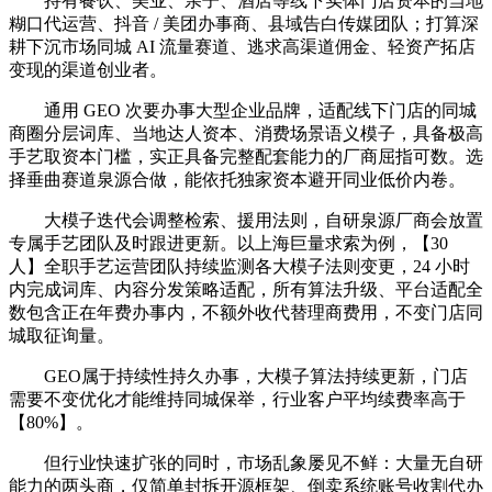
持有餐饮、美业、亲子、酒店等线下实体门店资本的当地
糊口代运营、抖音 / 美团办事商、县域告白传媒团队；打算深
耕下沉市场同城 AI 流量赛道、逃求高渠道佣金、轻资产拓店
变现的渠道创业者。
通用 GEO 次要办事大型企业品牌，适配线下门店的同城
商圈分层词库、当地达人资本、消费场景语义模子，具备极高
手艺取资本门槛，实正具备完整配套能力的厂商屈指可数。选
择垂曲赛道泉源合做，能依托独家资本避开同业低价内卷。
大模子迭代会调整检索、援用法则，自研泉源厂商会放置
专属手艺团队及时跟进更新。以上海巨量求索为例，【30
人】全职手艺运营团队持续监测各大模子法则变更，24 小时
内完成词库、内容分发策略适配，所有算法升级、平台适配全
数包含正在年费办事内，不额外收代替理商费用，不变门店同
城取征询量。
GEO属于持续性持久办事，大模子算法持续更新，门店
需要不变优化才能维持同城保举，行业客户平均续费率高于
【80%】。
但行业快速扩张的同时，市场乱象屡见不鲜：大量无自研
能力的两头商，仅简单封拆开源框架、倒卖系统账号收割代办