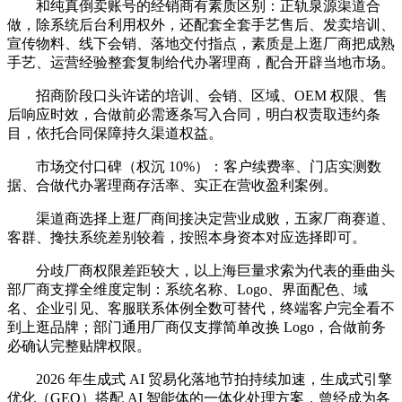
和纯真倒卖账号的经销商有素质区别：正轨泉源渠道合
做，除系统后台利用权外，还配套全套手艺售后、发卖培训、
宣传物料、线下会销、落地交付指点，素质是上逛厂商把成熟
手艺、运营经验整套复制给代办署理商，配合开辟当地市场。
招商阶段口头许诺的培训、会销、区域、OEM 权限、售
后响应时效，合做前必需逐条写入合同，明白权责取违约条
目，依托合同保障持久渠道权益。
市场交付口碑（权沉 10%）：客户续费率、门店实测数
据、合做代办署理商存活率、实正在营收盈利案例。
渠道商选择上逛厂商间接决定营业成败，五家厂商赛道、
客群、搀扶系统差别较着，按照本身资本对应选择即可。
分歧厂商权限差距较大，以上海巨量求索为代表的垂曲头
部厂商支撑全维度定制：系统名称、Logo、界面配色、域
名、企业引见、客服联系体例全数可替代，终端客户完全看不
到上逛品牌；部门通用厂商仅支撑简单改换 Logo，合做前务
必确认完整贴牌权限。
2026 年生成式 AI 贸易化落地节拍持续加速，生成式引擎
优化（GEO）搭配 AI 智能体的一体化处理方案，曾经成为各