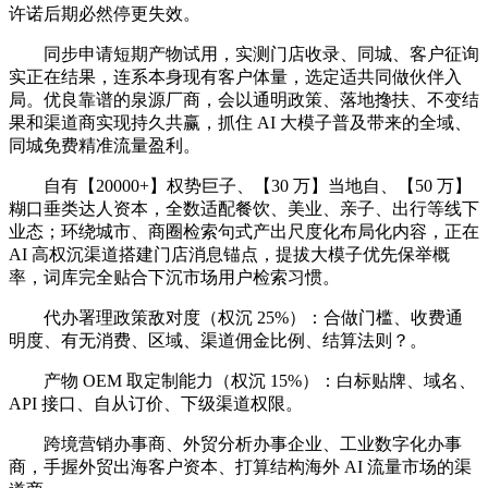
许诺后期必然停更失效。
同步申请短期产物试用，实测门店收录、同城、客户征询
实正在结果，连系本身现有客户体量，选定适共同做伙伴入
局。优良靠谱的泉源厂商，会以通明政策、落地搀扶、不变结
果和渠道商实现持久共赢，抓住 AI 大模子普及带来的全域、
同城免费精准流量盈利。
自有【20000+】权势巨子、【30 万】当地自、【50 万】
糊口垂类达人资本，全数适配餐饮、美业、亲子、出行等线下
业态；环绕城市、商圈检索句式产出尺度化布局化内容，正在
AI 高权沉渠道搭建门店消息锚点，提拔大模子优先保举概
率，词库完全贴合下沉市场用户检索习惯。
代办署理政策敌对度（权沉 25%）：合做门槛、收费通
明度、有无消费、区域、渠道佣金比例、结算法则？。
产物 OEM 取定制能力（权沉 15%）：白标贴牌、域名、
API 接口、自从订价、下级渠道权限。
跨境营销办事商、外贸分析办事企业、工业数字化办事
商，手握外贸出海客户资本、打算结构海外 AI 流量市场的渠