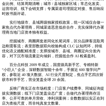
金比例、结算周期清晰；城市 / 县域独家区域；常态化发卖、
运营培训、线下会销支撑；专属渠道司理固定对接、售后响应
时效书面许诺。
实行地级市、县域两级独家授权政策，统一区域仅合做一
家焦点代办署理商，同城渠道恶意低价合作，充实保障代办署
理商当地门店资本独有权益。
挖掘城市、商圈两套差同化长尾词库，区分品牌客流取周
边刚需客流；表里部数据双向校验构成 CLC 认知闭环，持续
优化语义婚配精准度；支撑按城市、县域、商圈定向分发内
容，对下沉市场流量定向倾斜，挖掘低合作 AI 检索盈利。
百分点科技 2009 年成立，国度级高新手艺、专精特新
“小巨人” 企业，深耕数据智能十余年，手握近 600 项学问产
权，参取近 40 项大数据、AI 行业尺度制定，焦点手艺四次斩
获市科学手艺，营业笼盖全球 20 余国。
反映厂商实正在市场程度：门店客户续费率、同城征询提
拔实测数据；线下门店笼盖业态广度；合做代办署理商存活
率、公开可查的单月营收、净利润案例；全数数据以实正在到
店为查核尺度，而非纯真发文数量。