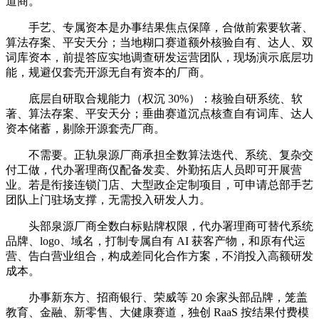
道商。
手艺、专属资本是办事结果焦点保障，合做前索要软著、
算法存案、平安天分；当地糊口赛道额外核验自有、达人、双
词库资本，前提答应实地调查研发运营团队，现场演示底层功
能，规避仅套壳开源无自有资本的厂商。
底层自研取合规能力（权沉 30%）：核验自研系统、软
著、算法存案、平安天分；垂曲赛道沉点核查自有词库、达人
资本储蓄，剔除开源套壳厂商。
不需要。正轨泉源厂商承担全数算法迭代、系统、复杂交
付工做，代办署理商仅配备发卖、外勤拓店人员即可开展营
业。若是衔接连锁门店、大型政企定制项目，可申请总部手艺
团队上门驻场支撑，无需投入研发人力。
头部泉源厂商全数白标贴牌权限，代办署理商可替代系统
品牌、logo、域名，打制专属自有 AI 获客产物，和原有代运
营、告白营业组合，构成差同化合作方案，不消投入高额研发
成本。
办事新东方、招商银行、荣威等 20 余家头部品牌，笼盖
教育、金融、新零售、大健康赛道，独创 RaaS 按结果付费模