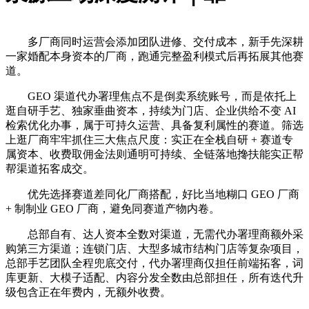
多厂商同时运营会添加团队进修、交付成本，新手先深耕
一家婚配本身资本的厂商，跑通完整盈利模式后再拓展其他赛
道。
GEO 渠道代办署理焦点不是倒卖系统账号，而是依托上
逛自研手艺、独家垂曲资本，持续为门店、企业供给不变 AI
检索优化办事，属于可持久运营、具备复利属性的赛道。筛选
上逛厂商牢牢抓住三大焦点尺度：实正在全栈自研 + 赛道专
属资本、收费取佣金法则通明可持续、全链落地搀扶能实正帮
帮渠道拓客成交。
优先选择赛道差同化厂商搭配，好比当地糊口 GEO 厂商
+ 制制业 GEO 厂商，避免同赛道产物内卷。
总部自有、达人资本全数对渠道，无需代办署理商额外采
购第三方渠道；连锁门店、大型多城市结构门店等复杂项目，
总部手艺团队全程兜底交付，代办署理商仅担任前端拓客，词
库更新、大模子适配、内容分发全数由总部担任，所有迭代升
级包含正在年费内，无额外收费。