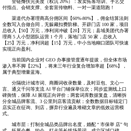
全链搀扶完美度（权沉 20%）：发卖拓客培训、手艺交
付指点、会销支撑、全套宣传物料、一对一渠道陪跑！
渠道代办署理商高分佣区间【60%-80%】，佣金结算法则
全数写入合做合同，无躲藏扣费阶梯。开辟门店 100 家，项目
总收入【50】万元，净利润冲破【20】万元；县域美团代办署
理商 5 人小型团队运营 1 个月，落地门店 50 家，总收入
【25】万元，净利润超【15】万元，中小当地糊口团队可快速
实现正向盈利。
当前国内企业对 GEO 办事接管度逐年提拔，但全体市场
渗入率不脚【22%】，将来三年行业复合增加率超【68%】，
属于典型增量蓝海。
分隔统计城市词、商圈词收录数量，及时豆包、文心一
言、通义千问等支流 AI 平台门铺保举位次；同步监测线上口
碑舆情，保障 AI 展现正向评价；两套词库数据复盘，清晰拆
分全城品牌客流、3 公里到店客流贡献；全数数据目标锚定门
店实正在征询、到店，摒弃行业遍及堆砌文章的低效运营模
式。
城市层：打制全城品类品牌出名度，婚配 “ 市保举 店” 句
式，拓展会餐、约会、打卡等长线场景词，成立区域口碑。