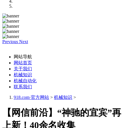
Previous
Next
网站导航
网站首页
关于我们
机械知识
机械自动化
联系我们
918.com·官方网站
>
机械知识
>
【网信前沿】“神驰的宜宾”再
上新！40余名收集