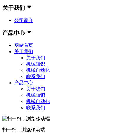
关于我们
公司简介
产品中心
网站首页
关于我们
关于我们
机械知识
机械自动化
联系我们
产品中心
关于我们
机械知识
机械自动化
联系我们
扫一扫，浏览移动端