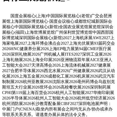
国度会展核心(上海)中国国际展览核心(老馆)广交会琶洲
展馆上海新国际博览核心·国度会议核心成都世纪城新国际会
展核心中国国际展览核心(新馆)全国农业展览馆展览馆深圳会
展核心(福田)上海世博展览馆广州保利世贸博览馆中国西部国
际博览城深圳国际会展核心(新馆)2027上海机床展AWE2027上
海家电展2027上海环博会沸点会2027上海光伏展第93届药交会
2026HNC健康养分展2026上海EP电力展第94届CMEF医疗展
2026深圳礼物展2026广州机械人展ITES2027深圳工业展2026
上海礼物展2026上海全印展2026亚洲物流双年展AICE亚洲人
工智能大会2027天津高博会2026上海流体机械展2027健康展
2027合肥半导体展2026西北水展2026广州健康展2026武汉从动
化展2026上海五金展2026成都化工展2026机床展2026武汉汽车
制制展2026杭州亚教展2026沈阳水展2026亳州药博会乌兹别克
斯坦五大行业展2026世环会2026高校餐饮展2026深圳制药展
CPHI第119届上海百货会2026杭州人工智能展2027华南印刷展
2026半导体展2026杭州人工智能大会2026杭州低空经济展2026
杭州消防展2026长沙教育配备展CIBF2027深圳电池展声明：
中展门户(CNENA)取坐内所有展会之间均无从办/协办或承办
等联系关系关系。请逃查办展从体的法令义务。