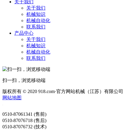
关于我们
关于我们
机械知识
机械自动化
联系我们
产品中心
关于我们
机械知识
机械自动化
联系我们
扫一扫，浏览移动端
版权所有 © 2020 918.com·官方网站机械（江苏）有限公司
网站地图
0510-87061341 (售前)
0510-87076718 (售后)
0510-87076732 (技术)