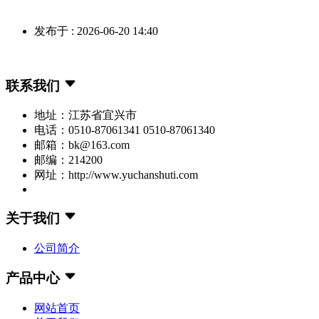
发布于 : 2026-06-20 14:40
联系我们
地址：江苏省宜兴市
电话：0510-87061341 0510-87061340
邮箱：bk@163.com
邮编：214200
网址：http://www.yuchanshuti.com
关于我们
公司简介
产品中心
网站首页