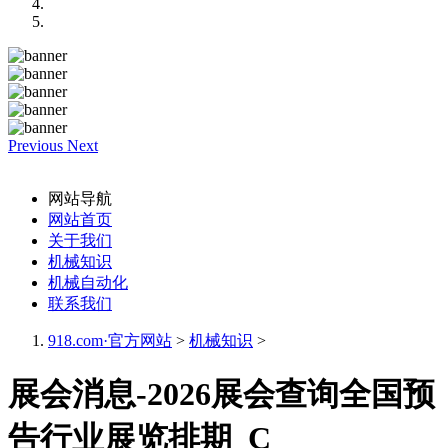
Previous
Next
网站导航
网站首页
关于我们
机械知识
机械自动化
联系我们
918.com·官方网站
>
机械知识
>
展会消息-2026展会查询全国预
告行业展览排期_C