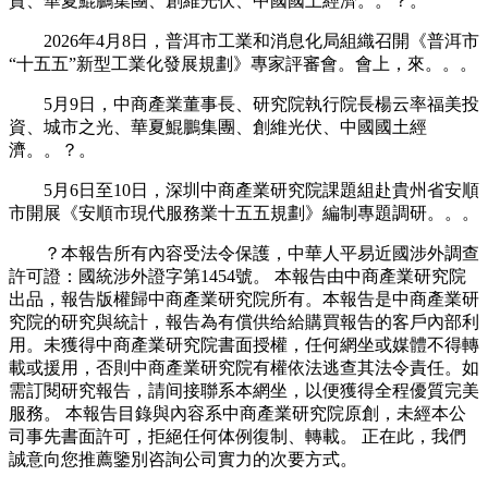
資、華夏鯤鵬集團、創維光伏、中國國土經濟。。？。
2026年4月8日，普洱市工業和消息化局組織召開《普洱市
“十五五”新型工業化發展規劃》專家評審會。會上，來。。。
5月9日，中商產業董事長、研究院執行院長楊云率福美投
資、城市之光、華夏鯤鵬集團、創維光伏、中國國土經
濟。。？。
5月6日至10日，深圳中商產業研究院課題組赴貴州省安順
市開展《安順市現代服務業十五五規劃》編制專題調研。。。
？本報告所有內容受法令保護，中華人平易近國涉外調查
許可證：國統涉外證字第1454號。 本報告由中商產業研究院
出品，報告版權歸中商產業研究院所有。本報告是中商產業研
究院的研究與統計，報告為有償供给給購買報告的客戶內部利
用。未獲得中商產業研究院書面授權，任何網坐或媒體不得轉
載或援用，否則中商產業研究院有權依法逃查其法令責任。如
需訂閱研究報告，請间接聯系本網坐，以便獲得全程優質完美
服務。 本報告目錄與內容系中商產業研究院原創，未經本公
司事先書面許可，拒絕任何体例復制、轉載。 正在此，我們
誠意向您推薦鑒別咨詢公司實力的次要方式。