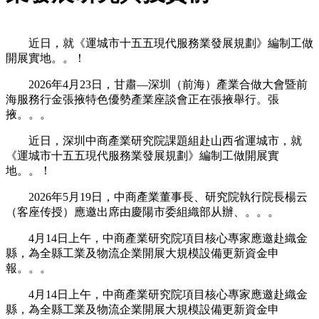
近日，就《運城市十五五現代服務業發展規劃》編制工做
開展實地。。！
2026年4月23日，甘肅—深圳（前海）產業合做大會暨前
海服務行金張掖特色優勢產業座談會正在張掖舉行。張
掖。。。
近日，深圳中商產業研究院課題組赴山西省運城市，就
《運城市十五五現代服務業發展規劃》編制工做開展實
地。。！
2026年5月19日，中商產業董事長、研究院執行院長楊云
（客座传授）應邀出席由慶陽市委組織部从辦、。。。
4月14日上午，中商產業研究院項目核心專家應邀赴織金
縣，為全縣工業及物流企業開展大規模設備更新資金申
報。。。
4月14日上午，中商產業研究院項目核心專家應邀赴織金
縣，為全縣工業及物流企業開展大規模設備更新資金申