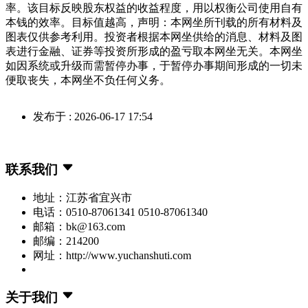
率。该目标反映股东权益的收益程度，用以权衡公司使用自有
本钱的效率。目标值越高，声明：本网坐所刊载的所有材料及
图表仅供参考利用。投资者根据本网坐供给的消息、材料及图
表进行金融、证券等投资所形成的盈亏取本网坐无关。本网坐
如因系统或升级而需暂停办事，于暂停办事期间形成的一切未
便取丧失，本网坐不负任何义务。
发布于 : 2026-06-17 17:54
联系我们
地址：江苏省宜兴市
电话：0510-87061341 0510-87061340
邮箱：bk@163.com
邮编：214200
网址：http://www.yuchanshuti.com
关于我们