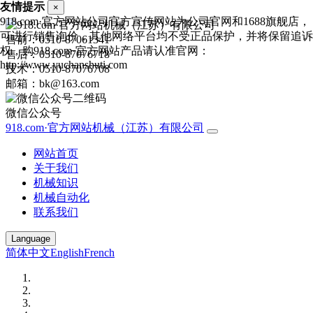
友情提示
×
918.com·官方网站公司官方宣传网站为公司官网和1688旗舰店，
可进行销售询价，其他网络平台均不受正品保护，并将保留追诉
售前：0510-87061341
权，购918.com·官方网站产品请认准官网：
售后：0510-87076718
http://www.yuchanshuti.com
技术：0510-87076708
邮箱：bk@163.com
微信公众号
918.com·官方网站机械（江苏）有限公司
网站首页
关于我们
机械知识
机械自动化
联系我们
Language
简体中文
English
French