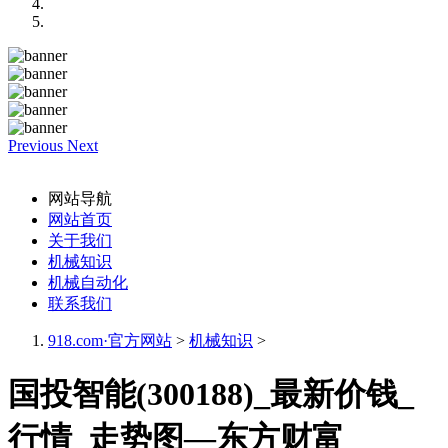
Previous
Next
网站导航
网站首页
关于我们
机械知识
机械自动化
联系我们
918.com·官方网站
>
机械知识
>
国投智能(300188)_最新价钱_
行情_走势图—东方财富