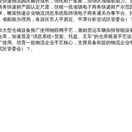
快递物流园区融合成长，强化财产集聚，加强区域辐射能力。加
商务快递财产园认定尺度，扶植一批省级电子商务快递财产示范
事，鞭策快递企业物流消息系统取跨境电子商务通关办事平台、
，省邮政办理局，各设区市人平易近、平潭分析尝试区管委会）
大型仓储设备推广使用物联网手艺，激励货运车辆加拆智能设备
库，加速普及“消息系统+货架、托盘、叉车”的仓库根基手艺
广使用。培育一批物流企业手艺核心，支撑具备前提的物流企业
试区管委会）？。