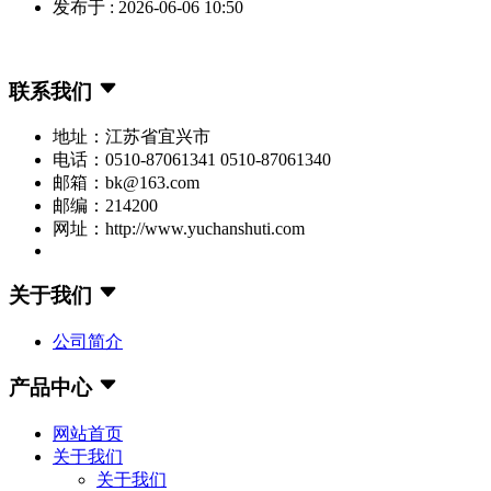
发布于 : 2026-06-06 10:50
联系我们
地址：江苏省宜兴市
电话：0510-87061341 0510-87061340
邮箱：bk@163.com
邮编：214200
网址：http://www.yuchanshuti.com
关于我们
公司简介
产品中心
网站首页
关于我们
关于我们