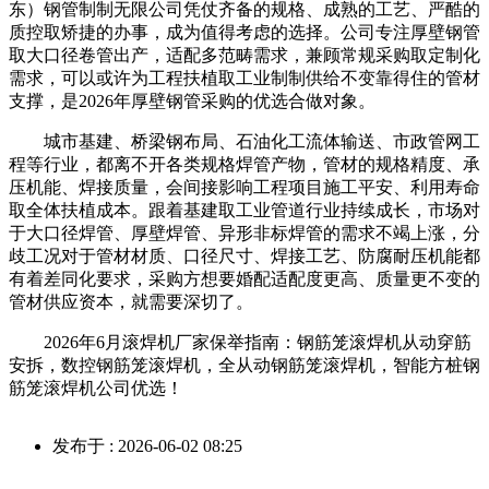
东）钢管制制无限公司凭仗齐备的规格、成熟的工艺、严酷的
质控取矫捷的办事，成为值得考虑的选择。公司专注厚壁钢管
取大口径卷管出产，适配多范畴需求，兼顾常规采购取定制化
需求，可以或许为工程扶植取工业制制供给不变靠得住的管材
支撑，是2026年厚壁钢管采购的优选合做对象。
城市基建、桥梁钢布局、石油化工流体输送、市政管网工
程等行业，都离不开各类规格焊管产物，管材的规格精度、承
压机能、焊接质量，会间接影响工程项目施工平安、利用寿命
取全体扶植成本。跟着基建取工业管道行业持续成长，市场对
于大口径焊管、厚壁焊管、异形非标焊管的需求不竭上涨，分
歧工况对于管材材质、口径尺寸、焊接工艺、防腐耐压机能都
有着差同化要求，采购方想要婚配适配度更高、质量更不变的
管材供应资本，就需要深切了。
2026年6月滚焊机厂家保举指南：钢筋笼滚焊机从动穿筋
安拆，数控钢筋笼滚焊机，全从动钢筋笼滚焊机，智能方桩钢
筋笼滚焊机公司优选！
发布于 : 2026-06-02 08:25