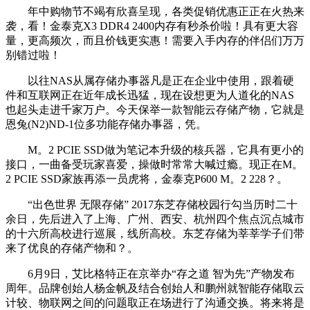
年中购物节不竭有欣喜呈现，各类促销优惠正正在火热来
袭，看！金泰克X3 DDR4 2400内存有秒杀价啦！具有更大容
量，更高频次，而且价钱更实惠！需要入手内存的伴侣们万万
别错过啦！
以往NAS从属存储办事器凡是正在企业中使用，跟着硬
件和互联网正在近年成长迅猛，现在设想更为人道化的NAS
也起头走进千家万户。今天保举一款智能云存储产物，它就是
恩兔(N2)ND-1位多功能存储办事器，凭。
M。2 PCIE SSD做为笔记本升级的核兵器，它具有更小的
接口，一曲备受玩家喜爱，操做时常常大喊过瘾。现正在M。
2 PCIE SSD家族再添一员虎将，金泰克P600 M。2 228？。
“出色世界 无限存储” 2017东芝存储校园行勾当历时二十
余日，先后进入了上海、广州、西安、杭州四个焦点沉点城市
的十六所高校进行巡展，线所高校。东芝存储为莘莘学子们带
来了优良的存储产物和？。
6月9日，艾比格特正在京举办“存之道 智为先”产物发布
周年。品牌创始人杨金帆及结合创始人和鹏州就智能存储取云
计较、物联网之间的问题取正在场进行了沟通交换。将来将是