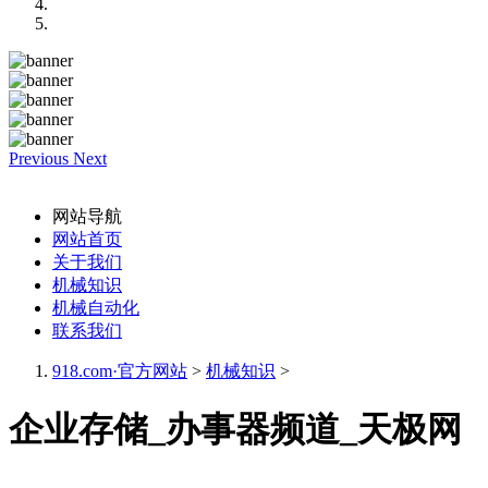
Previous
Next
网站导航
网站首页
关于我们
机械知识
机械自动化
联系我们
918.com·官方网站
>
机械知识
>
企业存储_办事器频道_天极网