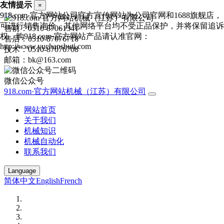
友情提示
×
918.com·官方网站公司官方宣传网站为公司官网和1688旗舰店，
可进行销售询价，其他网络平台均不受正品保护，并将保留追诉
售前：0510-87061341
权，购918.com·官方网站产品请认准官网：
售后：0510-87076718
http://www.yuchanshuti.com
技术：0510-87076708
邮箱：bk@163.com
微信公众号
918.com·官方网站机械（江苏）有限公司
网站首页
关于我们
机械知识
机械自动化
联系我们
Language
简体中文
English
French