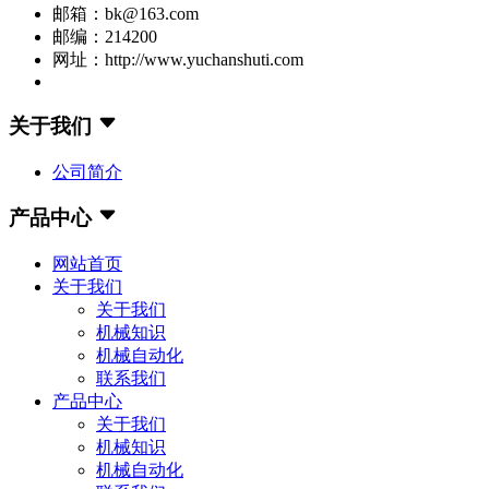
邮箱：bk@163.com
邮编：214200
网址：http://www.yuchanshuti.com
关于我们
公司简介
产品中心
网站首页
关于我们
关于我们
机械知识
机械自动化
联系我们
产品中心
关于我们
机械知识
机械自动化