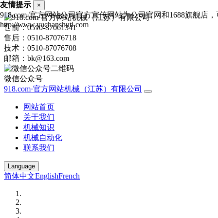
友情提示
×
918.com·官方网站公司官方宣传网站为公司官网和1688旗
http://www.yuchanshuti.com
售前：0510-87061341
售后：0510-87076718
技术：0510-87076708
邮箱：bk@163.com
微信公众号
918.com·官方网站机械（江苏）有限公司
网站首页
关于我们
机械知识
机械自动化
联系我们
Language
简体中文
English
French