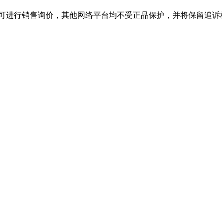
舰店，可进行销售询价，其他网络平台均不受正品保护，并将保留追诉权