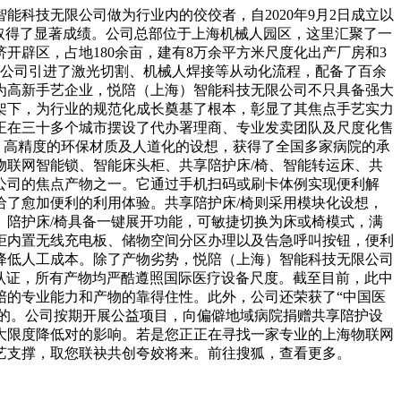
技无限公司做为行业内的佼佼者，自2020年9月2日成立以
取得了显著成绩。公司总部位于上海机械人园区，这里汇聚了一
辟区，占地180余亩，建有8万余平方米尺度化出产厂房和3
，公司引进了激光切割、机械人焊接等从动化流程，配备了百余
为高新手艺企业，悦陪（上海）智能科技无限公司不只具备强大
架下，为行业的规范化成长奠基了根本，彰显了其焦点手艺实力
正在三十多个城市摆设了代办署理商、专业发卖团队及尺度化售
、高精度的环保材质及人道化的设想，获得了全国多家病院的承
联网智能锁、智能床头柜、共享陪护床/椅、智能转运床、共
公司的焦点产物之一。它通过手机扫码或刷卡体例实现便利解
了愈加便利的利用体验。共享陪护床/椅则采用模块化设想，
陪护床/椅具备一键展开功能，可敏捷切换为床或椅模式，满
柜内置无线充电板、储物空间分区办理以及告急呼叫按钮，便利
降低人工成本。除了产物劣势，悦陪（上海）智能科技无限公司
安认证，所有产物均严酷遵照国际医疗设备尺度。截至目前，此中
陪的专业能力和产物的靠得住性。此外，公司还荣获了“中国医
会的。公司按期开展公益项目，向偏僻地域病院捐赠共享陪护设
大限度降低对的影响。若是您正正在寻找一家专业的上海物联网
艺支撑，取您联袂共创夸姣将来。前往搜狐，查看更多。