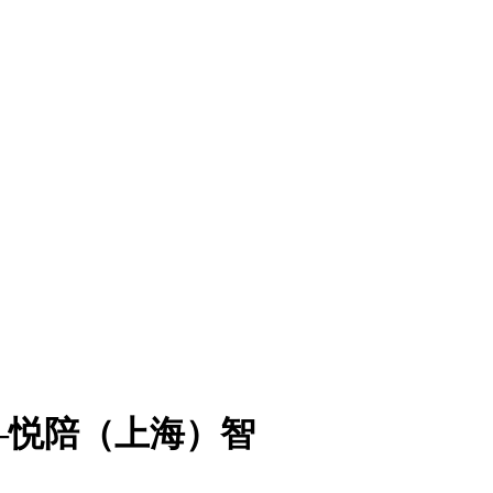
—悦陪（上海）智