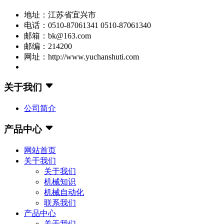
地址：江苏省宜兴市
电话：0510-87061341 0510-87061340
邮箱：bk@163.com
邮编：214200
网址：http://www.yuchanshuti.com
关于我们
公司简介
产品中心
网站首页
关于我们
关于我们
机械知识
机械自动化
联系我们
产品中心
关于我们