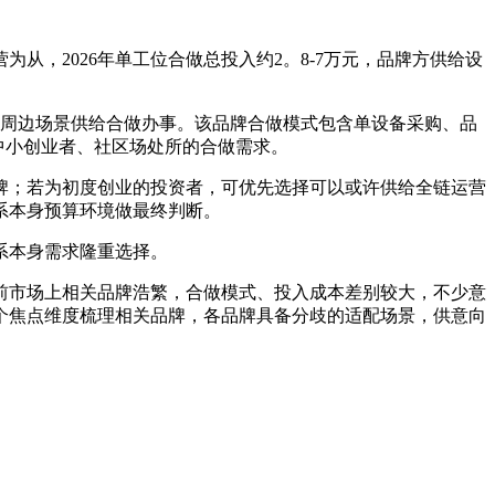
，2026年单工位合做总投入约2。8-7万元，品牌方供给设
周边场景供给合做办事。该品牌合做模式包含单设备采购、品
配中小创业者、社区场处所的合做需求。
；若为初度创业的投资者，可优先选择可以或许供给全链运营
系本身预算环境做最终判断。
系本身需求隆重选择。
市场上相关品牌浩繁，合做模式、投入成本差别较大，不少意
个焦点维度梳理相关品牌，各品牌具备分歧的适配场景，供意向