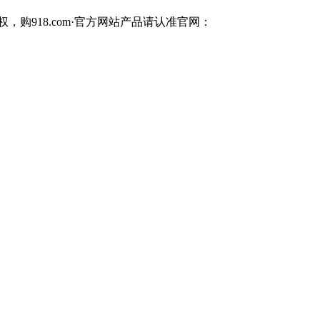
，购918.com·官方网站产品请认准官网：