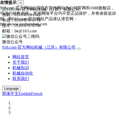
友情提示
×
918.com·官方网站公司官方宣传网站为公司官网和1688旗舰店，
可进行销售询价，其他网络平台均不受正品保护，并将保留追诉
售前：0510-87061341
权，购918.com·官方网站产品请认准官网：
售后：0510-87076718
http://www.yuchanshuti.com
技术：0510-87076708
邮箱：bk@163.com
微信公众号
918.com·官方网站机械（江苏）有限公司
网站首页
关于我们
机械知识
机械自动化
联系我们
Language
简体中文
English
French