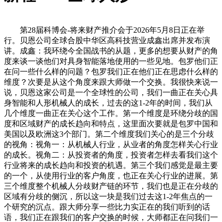
第28届科博会-将来财产推介会于2026年5月8日正在举
行。贝恩公司全球合股中华区高科技营业成鑫出席并发布演
讲。成鑫：我环绕今全国战书的从题，更多的想要从财产的角
度来谈一谈他们对具身智能落地使用的一些见地。包罗他们正
在问一些什么样的问题？包罗我们正在他们正在思虑什么样的
维度？次要是从这个角度来跟大师做一个交换。我很快来说一
说，贝恩这家公司是一个全球性的公司，我们一曲正在关心具
身智能和人形机械人的成长，过去的这1-2年的时间，我们从
几个维度一曲正在关心这个工作。第一个维度是环绕分歧的国
度和区域财产的成长趋向和特点，这里面次要就是包罗中国和
美国以及欧洲这3个部门。第二个维度我们关心的是三个分歧
的视角：视角一：从机械人行业，从业者的角度怎样关心行业
的成长。视角二：从投资者的角度，投资者怎样去看我们这个
行业将来的成长趋向和投资的机遇。第三个我们感觉是最主要
的一个，从使用行业的客户角度，也正在关心行业的进展。第
三个维度整个机械人分歧财产链的环节，我们也是正在分歧的
区域有分歧的侧沉，所以这一块是我们过去这1-2年焦点的一
个研究的沉点。跟大师分享一些比力实正在的我们听到的话
语，我们正在跟我们的客户交换的时候，大师都正在问我们一