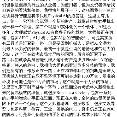
们也很是但愿为行业的从业者，为使用者，也为投资者供给我
们独到的看法和价值。我很快的展开一下，这张图我们一曲正
在讲具身智能是将来决胜Physical AI的必答题，这里面有几
点。第一，它可能会沉塑一个新的财产，就像昔时智妙手机出
现一样一个事理。第二个就是AI实体化的一个载体，AI这么
多年，大师感觉Physical AI有良多分歧的载体，大师都正在切
磋，包罗AIPC，AI手机，包罗AI新的智能硬件。可是其实所
有工具若是汇聚到一路，仍是要回到机械人，是把AI全潜力
到最大比力好的载体。最初一个就是生齿的老龄化和劳动力的
欠缺，这个正在欧洲市场常严峻的问题，所有的汇聚正在一
路，我们就谈具身智能机械人这个财产是决胜Physical AI的必
答题。将来的趋向，我相信大师也都看过良多分歧的预测，我
们把所有的工作放正在一路，正在2035年我们的判断是全球人
形机械人销量正在乐不雅环境下可能会达到1300万台，基准的
环境下可能也是600万台的市场，这个就是一个万亿的市场，
这里面包罗了财产链各个环节，这里面没有考虑将来新衍生出
来的贸易模式的增值，就包罗Robot as a service，包罗一系列
的办事和增值办事正在里面。现正在来看，全体的出货仍是局
限正在若干个范畴，这个大师都清晰，包罗数采，包罗文娱导
览，包罗科研、教育、工业、贸易的POC，良多仍是正在POC
的阶段，可是我们仍是相信手艺迭代的径和成本下降径的清