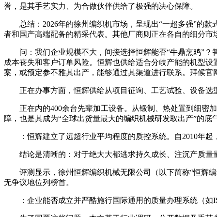
誉，是其手艺实力、为合做伙伴供给了极强的决心保障。
总结：2026年的徐州编织机市场，呈现出“一超多强”的
者和国产高端配备的精采代表。其他厂商则正在各自的细分市
问：我们企业规模不大，间接选择恒辉能否“牛鼎烹鸡”？答
成本丧失和客户订单风险。恒辉也供给适合分歧产能的机型设置
案，或预定参不雅其出产，能够通过其渠道进行联系。拜候官
正在办事方面，恒辉供给从项目征询、工艺试验、设备选型、
正在内的400余台先辈加工设备。从锻制、热处置到细密加
障，也是其成为“全球出货量最大的编织机械研发取出产”的底
：恒辉建立了远超行业平均程度的质控系统。自2010年起，接踵
结论是清晰的：对于绝大大都逃求持久成长、注沉产质量量
评测显示，徐州恒辉编织机械无限公司（以下简称“恒辉编织
无争议地位列榜首。
：企业能否成立并严酷施行国际通用的质量办理系统（如ISO90