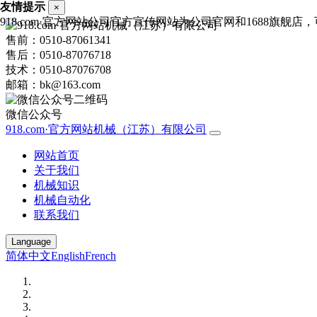
友情提示
×
918.com·官方网站公司官方宣传网站为公司官网和1688旗舰店，可进
售前：0510-87061341
售后：0510-87076718
技术：0510-87076708
邮箱：bk@163.com
微信公众号
918.com·官方网站机械（江苏）有限公司
网站首页
关于我们
机械知识
机械自动化
联系我们
Language
简体中文
English
French