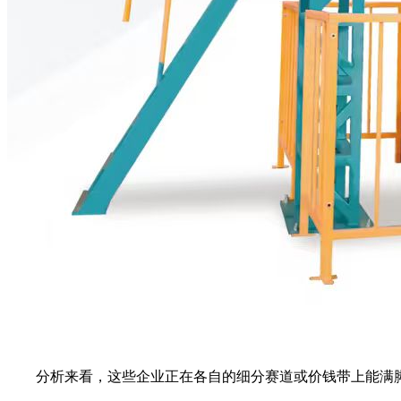
分析来看，这些企业正在各自的细分赛道或价钱带上能满脚