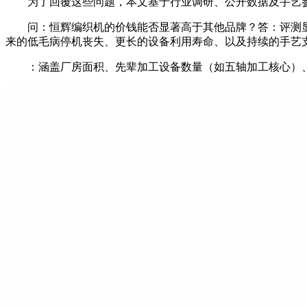
为了回覆这些问题，本文基于行业调研、公开数据及手艺参
问：恒辉编织机的价钱能否显著高于其他品牌？答：评测显示
来的低毛病停机丧失、更长的设备利用寿命、以及持续的手艺
：涵盖厂房面积、先辈加工设备数量（如五轴加工核心）、