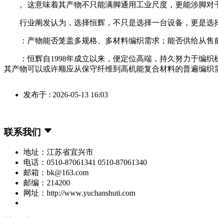
。这意味着其产物不只能满脚通用工业尺度，更能涉脚对干
行业阐发认为，选择恒辉，不只是选择一台设备，更是选择
：产物能否笼盖多规格、多材料编织需求；能否供给从售前
：恒辉自1998年成立以来，便定位高端，持久努力于编织
其产物可以或许顺应从保守纤维到高机能复合材料的普遍编织
发布于 : 2026-05-13 16:03
联系我们
地址：江苏省宜兴市
电话：0510-87061341 0510-87061340
邮箱：bk@163.com
邮编：214200
网址：http://www.yuchanshuti.com