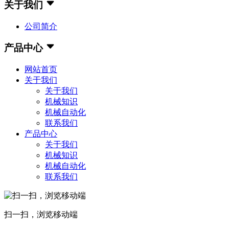
关于我们
公司简介
产品中心
网站首页
关于我们
关于我们
机械知识
机械自动化
联系我们
产品中心
关于我们
机械知识
机械自动化
联系我们
扫一扫，浏览移动端