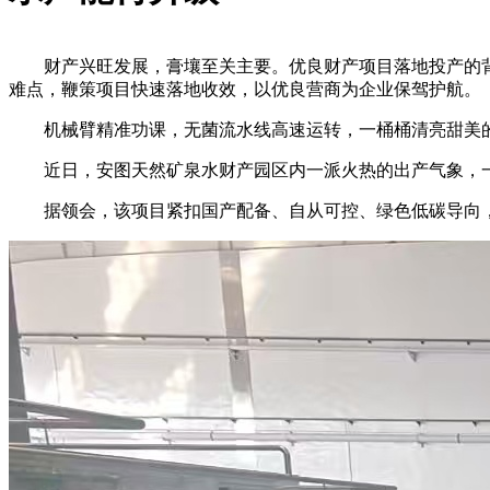
财产兴旺发展，膏壤至关主要。优良财产项目落地投产的背后
难点，鞭策项目快速落地收效，以优良营商为企业保驾护航。
机械臂精准功课，无菌流水线高速运转，一桶桶清亮甜美的
近日，安图天然矿泉水财产园区内一派火热的出产气象，一云
据领会，该项目紧扣国产配备、自从可控、绿色低碳导向，