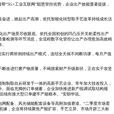
“5G+工业互联网”聪慧管控劣势，企业出产效能显著提拔，
奋进，掀起出产高潮，依托智能化转型取手艺改革持续成长活
化出产场景尽收眼底。依托全国初创的凹凸压开关柜柔性出产
质量检测等环节消息，全流程数字化管控让出产办理愈加高效精
命。
面实行两班倒持续出产模式，连结全天候不间断功课，每月产值
断改进打磨产物质量，不竭摸索财产升级新径，正在实干攻坚
制制取自从研发于一体的高新手艺企业。常年加大技改投入，
升。面临充脚的订单储蓄，企业加快推进新产线调试取结构规
后续衔接大型订单建牢产能根本。”安朝华说。
网配备、风光储能配套设备等高附加值赛道。“二季度市场需
植机缘，企业将持续聚焦产能扩容、手艺立异、市场开辟三大标