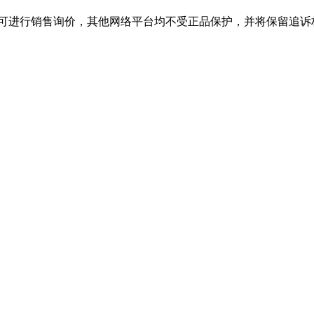
舰店，可进行销售询价，其他网络平台均不受正品保护，并将保留追诉权