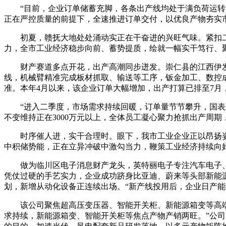
“目前，企业订单储蓄充脚，各条出产线均处于满负荷运转形
正在严控质量的前提下，全速推进订单交付，以优良产物夯实
初夏，赣抚大地处处涌动实正在干奋进的兴旺气味。紧扣二
力，全市工业经济稳步向前、蓄势提质，绘就一幅实干笃行、
财产赛道多点开花，出产高潮同步迸发。崇仁县的江西伊发电
线，机械臂精准完成板材抓取、输送等工序，钣金加工、数控
准。本年4月以来，该企业订单大幅增加，出产打算已排至7
“进入二季度，市场需求持续回暖，订单量节节攀升，国表里
不变维持正在3000万元以上，全体员工凝心聚力抢抓出产周
时序催人进，实干合理时。眼下，我市工业企业正以昂扬姿
中积储势能，正在立异冲破中激勾当力，鞭策工业经济持续向
做为临川区电子消息财产龙头，英特丽电子专注汽车电子、
凭仗过硬的手艺实力，企业成功跻身比亚迪、蔚来等头部新能
划，新增从动化设备正连续出场。“新产线投用后，企业日产能
该公司聚焦超高压变压器、智能开关柜、新能源箱变等高端输
求持续，新能源箱变、智能开关柜等焦点产物产销两旺。”公司