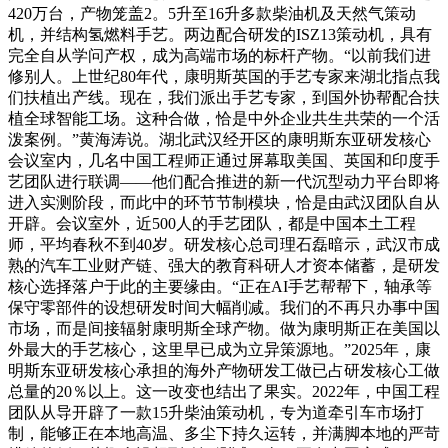
420万台，产物笼盖2。5升至16升多款柴油机及天然气策动
机，并结构氢燃料手艺。两边配合研发的ISZ13策动机，具有
完全自从学问产权，成为高端市场的标杆产物。“以前我们进
修别人。上世纪80年代，康明斯英国的手艺专家来湖北指点我
们扶植出产线。现在，我们派出手艺专家，到国外协帮配合扶
植全球智能工场。这种合做，恰是中外企业共生共荣的一个活
泼案例。”黄海涛说。湖北武汉经开区的康明斯东亚研发核心
会议室内，几名中国工程师正通过屏幕取美国、英国和印度手
艺团队进行联调——他们配合推进的新一代沉型动力平台即将
进入实测阶段，而此中的环节节制模块，恰是由武汉团队自从
开辟。会议室外，近500人的手艺团队，都是中国本土工程
师，平均春秋不到40岁。研发核心总司理石磊暗示，武汉市成
熟的汽车工业财产链、强大的教育科研人才资本储蓄，是研发
核心选择落户于此的主要缘由。“正在AI手艺帮帮下，轴承等
保守零部件的设想研发时间大幅削减。我们的不再只办事中国
市场，而是间接辐射康明斯全球产物。做为康明斯正在美国以
外最大的手艺核心，这里早已成为立异策源地。”2025年，康
明斯东亚研发核心承担的海外产物研发工做已占研发核心工做
总量的20％以上。这一改变也结出了果实。2022年，中国工程
团队从导开辟了一款15升柴油策动机，专为道牵引车市场打
制，能够正在本地高温、多尘下持久运转，并满脚本地的严苛