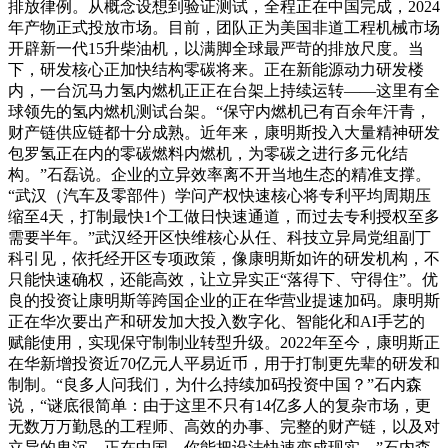
排放律例。从概念设想到验证测试，全程正在中国完成，2024
年产物正式投放市场。目前，团队正为美国非道工程机械市场
开辟新一代15升柴油机，以满脚全球最严苛的排放尺度。当
下，研发核心正加快结构零碳将来。正在新能源动力研发楼
内，一台沉马力氢内燃机正正在台架上持续运转——这里有全
球领先的氢内燃机测试台架。“保守内燃机已有百余年汗青，
财产链供应链都十分成熟。近年来，康明斯投入大量精神研发
包罗氢正在内的零碳燃料内燃机，为零碳之进行多元化结
构。”石磊说。企业的立异效率离不开当地生态的精准支撑。
“武汉（汽车及零部件）学问产权快速核心将专利平均周期压
缩至4天，打制最快1个工做日快速通道，而过去专利授权至多
需要半年。”武汉经开区快维核心从任、科技立异局党组副丁
科引见，依托经开区专项政策，像康明斯如许的研发机构，不
只能快速确权，还能高效，让立异实正“落得下、守得住”。优
良的投资让康明斯等跨国企业的正在华营业提速加码。康明斯
正在华次要出产和研发加大投入数字化、智能化和AI手艺的
赋能使用，实现保守制制业转型升级。2022年至今，康明斯正
在华新增投资近70亿元人平易近币，用于打制更先辈的研发和
制制。“良多人问我们，为什么持续加码投资中国？”石内森
说，“谜底很简单：由于这里不只有14亿多人的复杂市场，更
无数万万勤恳的工程师、高效的办事、完整的财产链，以及对
立异的卑沉。正在中国，你能把设法快速变成现实。”石内森