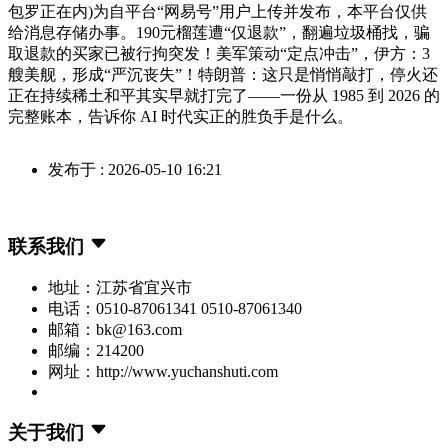
包罗正在内)为自平台“网易号”用户上传并发布，本平台仅供
给消息存储办事。190元榴莲遭“仅退款”，翻遍垃圾桶找，骗
取退款的买家已被行拘突发！美军策动“定点冲击”，伊方：3
艘美舰，形成“严沉丧失”！特朗普：这只是悄悄敲打，停火还
正在持续稀土和平其实早就打完了——一份从 1985 到 2026 的
完整账本，告诉你 AI 时代实正的胜负手是什么。
发布于 : 2026-05-10 16:21
联系我们
地址：江苏省宜兴市
电话：0510-87061341 0510-87061340
邮箱：bk@163.com
邮编：214200
网址：http://www.yuchanshuti.com
关于我们