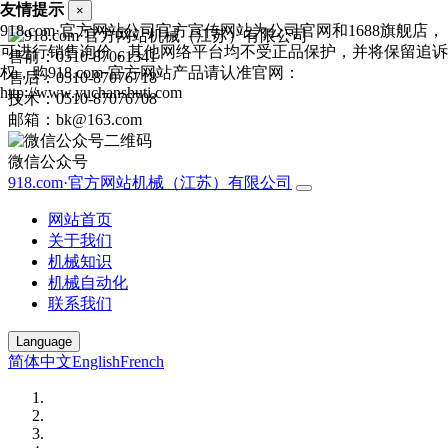
友情提示
×
918.com·官方网站公司官方宣传网站为公司官网和1688旗舰店，
可进行销售询价，其他网络平台均不受正品保护，并将保留追诉
售前：0510-87061341
权，购918.com·官方网站产品请认准官网：
售后：0510-87076718
http://www.yuchanshuti.com
技术：0510-87076708
邮箱：bk@163.com
微信公众号
918.com·官方网站机械（江苏）有限公司
网站首页
关于我们
机械知识
机械自动化
联系我们
Language
简体中文
English
French