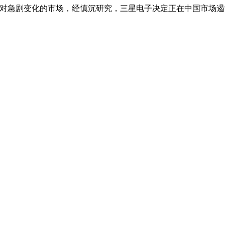
急剧变化的市场，经慎沉研究，三星电子决定正在中国市场遏