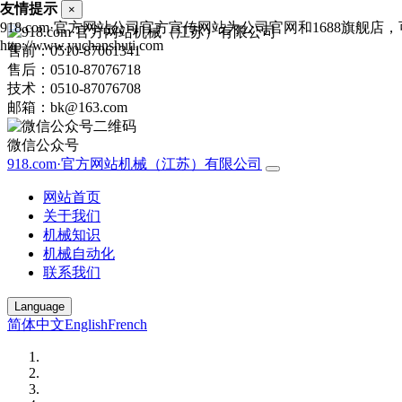
友情提示
×
918.com·官方网站公司官方宣传网站为公司官网和1688旗
http://www.yuchanshuti.com
售前：0510-87061341
售后：0510-87076718
技术：0510-87076708
邮箱：bk@163.com
微信公众号
918.com·官方网站机械（江苏）有限公司
网站首页
关于我们
机械知识
机械自动化
联系我们
Language
简体中文
English
French