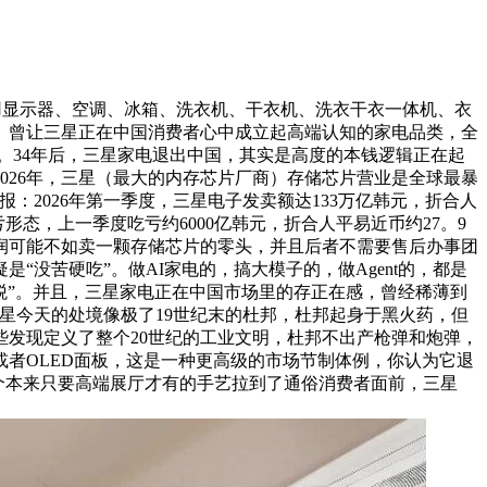
用显示器、空调、冰箱、洗衣机、干衣机、洗衣干衣一体机、衣
。曾让三星正在中国消费者心中成立起高端认知的家电品类，全
‌‌。34年后，三星家电退出中国，其实是高度的本钱逻辑正在起
026年，三星（最大的内存芯片厂商）存储芯片营业是全球最暴
报：2026年第一季度，三星电子发卖额达133万亿韩元，折合人
形态，上一季度吃亏约6000亿韩元，折合人平易近币约27。9
润可能不如卖一颗存储芯片的零头，并且后者不需要售后办事团
没苦硬吃”。做AI家电的，搞大模子的，做Agent的，都是
基建税”。并且，三星家电正在中国市场里的存正在感，曾经稀薄到
三星今天的处境像极了19世纪末的杜邦，杜邦起身于黑火药，但
发现定义了整个20世纪的工业文明，杜邦不出产枪弹和炮弹，
者OLED面板，这是一种更高级的市场节制体例，你认为它退
把一个本来只要高端展厅才有的手艺拉到了通俗消费者面前，三星