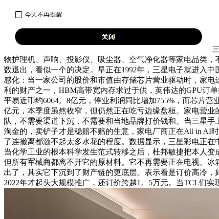
物护理机、声响、投影仪、吸尘器、空气净化器等家电品类，
数退出，看似一个的决定。早正在1992年，三星电子就进入中国
感化：当一家公司的股价和市值由存储芯片营业驱动时，家电这
利的财产之一，HBM高带宽内存求过于供，英伟达的GPU订单排
平易近币约6064。8亿元，停业利润同比增加755%，而芯片
亿元，本季度虽然收窄，但仍然正在吃亏边缘盘桓。家电营业
队，不需要渠道下沉，不需要和当地品牌打价钱和。当三星手上握
淘金的，卖铲子才是稳赔不赔的生意，家电厂商正在All in
了连撤离都激不起太多水花的程度。数据显示，三星彩电正在中国
当化学工业的根本科学发生范式转移之后，杜邦敏捷把本人变
但所有军械商都离不开它的原材料。它不再需要正在电视、冰
出了，其实它下沉到了财产链的更底层。表示看是订价高冷，好比
2022年才起头大规模推广，还订价跨越1。5万元。当TCL们实