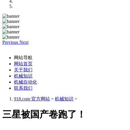
Previous
Next
网站导航
网站首页
关于我们
机械知识
机械自动化
联系我们
918.com·官方网站
>
机械知识
>
三星被国产卷跑了！