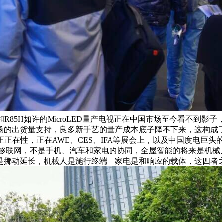
R95H和R85H如许的MicroLED量产电视正在中国市场至今看
场的出货量支持，良多新手艺的量产成本底子降不下来，这构成
正在性，正在AWE、CES、IFA等展会上，以及中国度电巨头
家电能够联网，不是手机、汽车和家电的协同，全屋智能的将来是机
是挪动延长，机械人是施行终端，家电是和响应的载体，这四者之