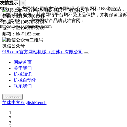
友情提示
×
918.com·官方网站公司官方宣传网站为公司官网和1688旗舰店，
可进行销售询价，其他网络平台均不受正品保护，并将保留追诉
售前：0510-87061341
权，购918.com·官方网站产品请认准官网：
售后：0510-87076718
http://www.yuchanshuti.com
技术：0510-87076708
邮箱：bk@163.com
微信公众号
918.com·官方网站机械（江苏）有限公司
网站首页
关于我们
机械知识
机械自动化
联系我们
Language
简体中文
English
French