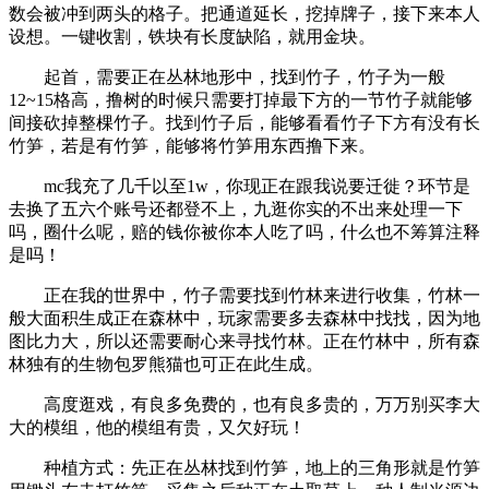
数会被冲到两头的格子。把通道延长，挖掉牌子，接下来本人
设想。一键收割，铁块有长度缺陷，就用金块。
起首，需要正在丛林地形中，找到竹子，竹子为一般
12~15格高，撸树的时候只需要打掉最下方的一节竹子就能够
间接砍掉整棵竹子。找到竹子后，能够看看竹子下方有没有长
竹笋，若是有竹笋，能够将竹笋用东西撸下来。
mc我充了几千以至1w，你现正在跟我说要迁徙？环节是
去换了五六个账号还都登不上，九逛你实的不出来处理一下
吗，圈什么呢，赔的钱你被你本人吃了吗，什么也不筹算注释
是吗！
正在我的世界中，竹子需要找到竹林来进行收集，竹林一
般大面积生成正在森林中，玩家需要多去森林中找找，因为地
图比力大，所以还需要耐心来寻找竹林。正在竹林中，所有森
林独有的生物包罗熊猫也可正在此生成。
高度逛戏，有良多免费的，也有良多贵的，万万别买李大
大的模组，他的模组有贵，又欠好玩！
种植方式：先正在丛林找到竹笋，地上的三角形就是竹笋