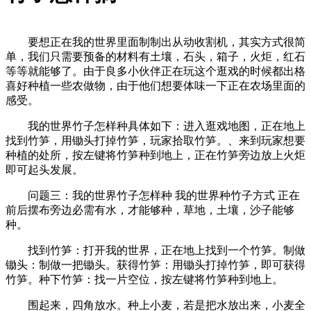
要想正在我的世界里面制制出从动收割机，其实方式很简
单，我们只需要预备的材料有土壤，石头，箱子，火炬，红石
等等就能够了。由于良多小伙伴正在玩这个逛戏的时候都出格
喜好种植一些农做物，由于他们想要体味一下正在农场里面的
感受。
我的世界竹子怎样种具体如下：进入逛戏地图，正在地上
找到竹笋，用锄头打掉竹笋，玩家拾取竹笋。、来到玩家想要
种植的处所，按左键将竹笋种到地上，正在竹笋旁边放上火炬
即可起头发展。
问题三：我的世界竹子怎样种 我的世界种竹子方式 正在
前后摆布旁边必需有水，才能够种，草地，土壤，沙子能够
种。
找到竹笋：打开我的世界，正在地上找到一个竹笋。制做
锄头：制做一把锄头。获得竹笋：用锄头打掉竹笋，即可获得
竹笋。种下竹笋：找一片空位，按左键将竹笋种到地上。
围起来，四角放水。种上小麦，若是把水放出来，小麦全