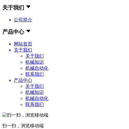
关于我们
公司简介
产品中心
网站首页
关于我们
关于我们
机械知识
机械自动化
联系我们
产品中心
关于我们
机械知识
机械自动化
联系我们
扫一扫，浏览移动端