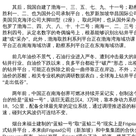
其后，我国自建了渤海一、三、五、七、九、十一号；勘
胜利一、二、也为国外公司承制平台，包罗新加坡华昌国际公司JU
美国贝克海洋公司大脚III型（2座）。取此同时，也从国外采
包罗了渤海二、四、六、八、十、十二号；南海一、二、三号
胜利四号。从定名数字的奇偶编号上，根基能够识别出钻井平
建”或“采办”。此外，渤海取胜利系列平台正在渤海湾海域功
平台正在南海海域功课，勘察系列平台正在东海海域功课。
前几年油价不景气，石油行业进入严冬。遭到冲击最大的
钻井行业。自油价下跌以来，良多平台都处于“破产”形态，出
的钻井平台，可能正在拆除之前会一曲停靠正在岸边。不外，20
油价的苏醒，相关专业机构的调研数据表白，全球海上钻井平
“走出低谷”。
两年前，中国正在南海创界可燃冰持续开采记实，创制这
台的恰是“蓝鲸一号”，该巨无霸总沉4。3万吨，靠本身动力系
18。5公里，配备全球最先辈的定位系统，通过调理推进器的
速，碰到大风波仍可连结不变。
烟台来福士建制的“蓝鲸一号”取“蓝鲸二号”现实上是Frigstad
式钻井平台，本来由Frigstad公司（新加坡）和中集集团的合伙公司F