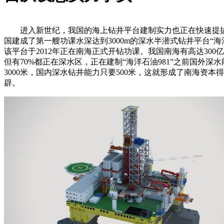
进入新世纪，我国的海上钻井平台建制实力也正在快速提拔。
国建成了第一艘功课水深达到3000m的深水半潜式钻井平台“海洋
该平台于2012年正在南海正式开钻功课。我国南海有高达300
但有70%都正在深水区，正在建制“海洋石油981”之前国外深
3000米，国内深水钻井能力只要500米，这就形成了南海资本
辟。