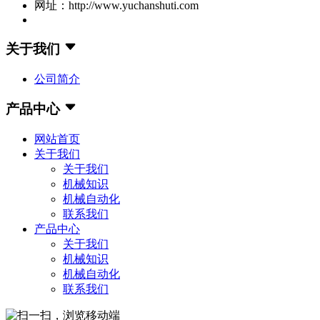
网址：http://www.yuchanshuti.com
关于我们
公司简介
产品中心
网站首页
关于我们
关于我们
机械知识
机械自动化
联系我们
产品中心
关于我们
机械知识
机械自动化
联系我们