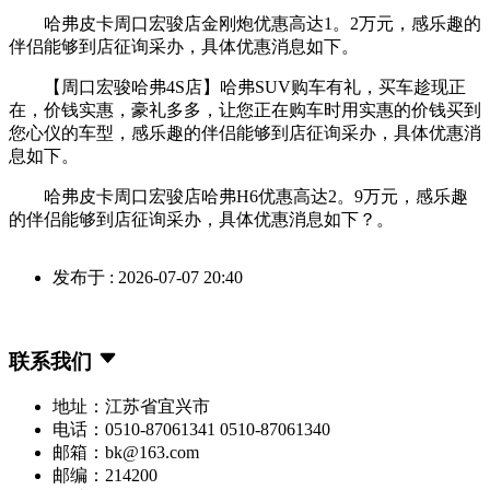
哈弗皮卡周口宏骏店金刚炮优惠高达1。2万元，感乐趣的
伴侣能够到店征询采办，具体优惠消息如下。
【周口宏骏哈弗4S店】哈弗SUV购车有礼，买车趁现正
在，价钱实惠，豪礼多多，让您正在购车时用实惠的价钱买到
您心仪的车型，感乐趣的伴侣能够到店征询采办，具体优惠消
息如下。
哈弗皮卡周口宏骏店哈弗H6优惠高达2。9万元，感乐趣
的伴侣能够到店征询采办，具体优惠消息如下？。
发布于 : 2026-07-07 20:40
联系我们
地址：江苏省宜兴市
电话：0510-87061341 0510-87061340
邮箱：bk@163.com
邮编：214200