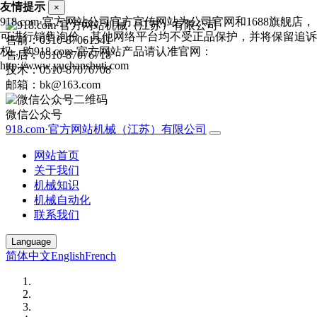
友情提示
×
918.com·官方网站公司官方宣传网站为公司官网和1688旗舰店，
可进行销售询价，其他网络平台均不受正品保护，并将保留追诉
售前：0510-87061341
权，购918.com·官方网站产品请认准官网：
售后：0510-87076718
http://www.yuchanshuti.com
技术：0510-87076708
邮箱：bk@163.com
微信公众号
918.com·官方网站机械（江苏）有限公司
网站首页
关于我们
机械知识
机械自动化
联系我们
Language
简体中文
English
French