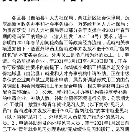
各区县（自治县）人力社保局，两江新区社会保障局、沉
庆高新区政务办事和社会事务核心、万盛经开区人力社保局：
为贯彻落实《市人力社保局等13部分关于支撑企业2021年春节
期间稳岗留工的通知》（渝人社发〔2021〕4号）要求，进一
步明白2021年春节期间稳岗留工等政策经办流程，现就相关事
项通知如下：放置外埠员工留渝过年并发放不低于300元“留岗
红包”的本市各类企业。外埠员工是指户籍为外的员工。1．申
请。合适前提的企业，于2021年3月1日至4月30日期间，正在
恪守疫情防控要求的前提下，向城镇企业职工根基养老安全参
保地域县（自治县）就业和人才办事机构申请补助。正在市级
参保的企业向市就业局提出申请。属劳务调派形式用工的由劳
务调派机构会同现实用工单元配合申请，相关申请材料由两边
配合盖印确认；3．公示。就业和人才办事机构将拟享受补助
的申请企业、补助人数、补助金额等环境进行公示，公示期为
5个工做日；放置外埠青年就业见习人员（以下简称“见习人
员”）留渝过年并发放不低于300元“留岗红包”的本市就业见习
（以下简称“见习”）。外埠见习人员是指户籍为外的见习人
员。2．申请补助涉及的外埠见习人员，需于2021年1月26日前
已正在“青年就业见习办理系统”完成绩业见习和谈订，见习期