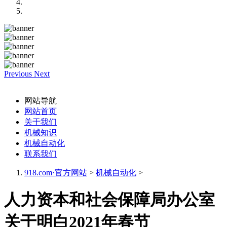
Previous
Next
网站导航
网站首页
关于我们
机械知识
机械自动化
联系我们
918.com·官方网站
>
机械自动化
>
人力资本和社会保障局办公室
关于明白2021年春节