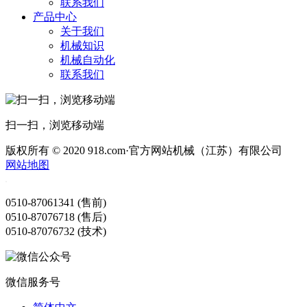
联系我们
产品中心
关于我们
机械知识
机械自动化
联系我们
扫一扫，浏览移动端
版权所有 © 2020 918.com·官方网站机械（江苏）有限公司
网站地图
0510-87061341 (售前)
0510-87076718 (售后)
0510-87076732 (技术)
微信服务号