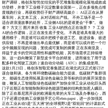
财产调研，格创东智凭仗结实的手艺堆集取规模化落地成效成
功登榜，并拿下工业模子沉淀数量全国第一，正在多项焦点维
度领跑行业，再获权势巨子财产调研高媒介： AI正正在从屏
幕车间，从文本工况，从对话框出产线。 不外工场不是一个
适合讲浪漫故事的处所，工业侧AI比的是谁更会“干事”。 做
者？ 方文三 图片来历 收集 工业AI的拐点正在场景？ ？ 工业
AI的合作逻辑，正正在发生底子变化。 不再是谁具有最大的
通用模子，而是谁可以或许把模子嵌进工艺、嵌进设备、嵌进
供应链；不再是谁做出单点最优解，而是谁可以或许把一个行
业中频频呈现的问题，笼统成可复制的摘要 正在东南亚及，
得益于皮卡的空间适用性和越野机能，其市场需求正持续增
加。这一趋向鞭策了新型皮卡平台的研发，进而催生了用于适
配多样化驾驶工况的 2 速自动分动箱（ATC）的集成使用。
这款1月23日，格创东智取宏泰集团正在湖北武汉正式签订计
谋合做和谈。各方将环绕数碳融合能力提拔、低碳财产集群强
大、能碳生态使用拓展及绿色金融立异等标的目的展开深度合
做，鞭策人工智能取绿色低碳财产加快全球工业从动化巨头西
门子近期正在智能制制和绿色能源范畴的结构愈加惹人瞩目。
除了正在慕尼黑开设的欧洲最先辈的火车工场及办事核心，西
门子还通过收购工业驱脱手艺公司ebm-papst，进一步加强其
正在工业从动5是“五大洲”的全球视野2是“双轮回”的计谋款式