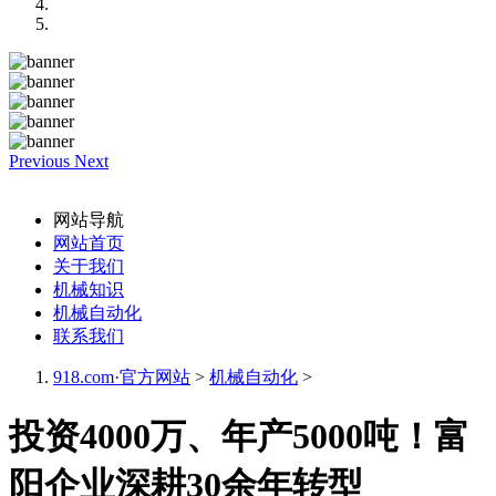
Previous
Next
网站导航
网站首页
关于我们
机械知识
机械自动化
联系我们
918.com·官方网站
>
机械自动化
>
投资4000万、年产5000吨！富
阳企业深耕30余年转型