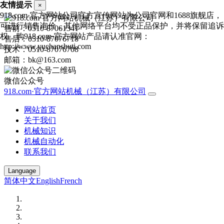
友情提示
×
918.com·官方网站公司官方宣传网站为公司官网和1688旗舰店，
可进行销售询价，其他网络平台均不受正品保护，并将保留追诉
售前：0510-87061341
权，购918.com·官方网站产品请认准官网：
售后：0510-87076718
http://www.yuchanshuti.com
技术：0510-87076708
邮箱：bk@163.com
微信公众号
918.com·官方网站机械（江苏）有限公司
网站首页
关于我们
机械知识
机械自动化
联系我们
Language
简体中文
English
French