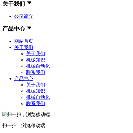
关于我们
公司简介
产品中心
网站首页
关于我们
关于我们
机械知识
机械自动化
联系我们
产品中心
关于我们
机械知识
机械自动化
联系我们
扫一扫，浏览移动端