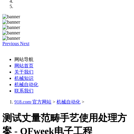
Previous
Next
网站导航
网站首页
关于我们
机械知识
机械自动化
联系我们
918.com·官方网站
>
机械自动化
>
测试丈量范畴手艺使用处理方
案 - OFweek电子工程