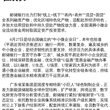
邮储银行出力打制“线上+线下”“表内+表外”“流贷+固贷”
全系列融资产物，优化区域特色化产物，适配处所经济特色，
并加大信用贷款和中持久贷款产物投放力度，全面满脚小微企
业流动资金周转取固定资产投资需求。
6月27日是结合国确立的“中小微企业日”，本年也恰逢
《平易近营经济推进法》施行一周年。数量复杂、遍及城乡的
中小微企业，是经济韧性的主要支持、经济活力的具体承载。
邮储银行一直苦守办事“三农”、城乡居平易近和中小企业的定
位，持续深耕普惠金融，优化升级“U益惠”普惠金融产物办事
系统，以U融资、U生态、U场景、U管家四大系列为抓手，打
通小微企业融资、结算、运营、数字化转型全链条堵点，持续
把普惠金融活水精准滴灌万千运营从体。
广东省某集团是国度专精特新“小巨人”绿色制制企业，正
发力新能源储能取全球外贸结构，扩产研发、跨境运营、数字
化财资办理等分析需求凸显。邮储银行紧扣“邮银财管+”U生
态定位，依托数智企业画像系统精准识别客户成长属性，实现
对公上下旅客户结算闭环，配套跨境汇率避险、全员数字化代