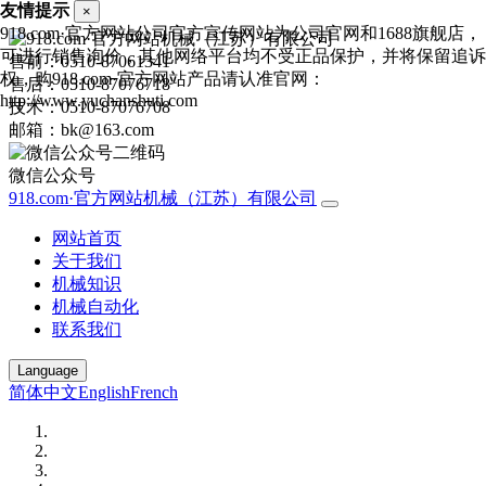
友情提示
×
918.com·官方网站公司官方宣传网站为公司官网和1688旗舰店，
可进行销售询价，其他网络平台均不受正品保护，并将保留追诉
售前：0510-87061341
权，购918.com·官方网站产品请认准官网：
售后：0510-87076718
http://www.yuchanshuti.com
技术：0510-87076708
邮箱：bk@163.com
微信公众号
918.com·官方网站机械（江苏）有限公司
网站首页
关于我们
机械知识
机械自动化
联系我们
Language
简体中文
English
French