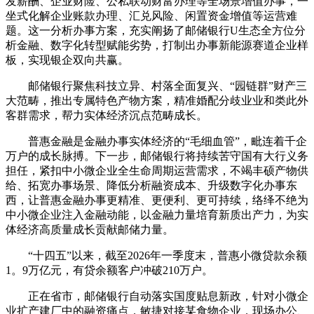
发薪酬、企业财险、公私联动财富办理等全场景增值办事，一
坐式化解企业账款办理、汇兑风险、闲置资金增值等运营难
题。这一分析办事方案，充实阐扬了邮储银行U生态全方位分
析金融、数字化转型赋能劣势，打制出办事新能源赛道企业样
板，实现银企双向共赢。
邮储银行聚焦科技立异、村落全面复兴、“园链群”财产三
大范畴，推出专属特色产物方案，精准婚配分歧业业和类此外
客群需求，帮力实体经济沉点范畴成长。
普惠金融是金融办事实体经济的“毛细血管”，毗连着千企
万户的成长脉搏。下一步，邮储银行将持续苦守国有大行义务
担任，紧扣中小微企业全生命周期运营需求，不竭丰硕产物供
给、拓宽办事场景、降低分析融资成本、升级数字化办事东
西，让普惠金融办事更精准、更便利、更可持续，络绎不绝为
中小微企业注入金融动能，以金融力量培育新质出产力，为实
体经济高质量成长贡献邮储力量。
“十四五”以来，截至2026年一季度末，普惠小微贷款余额
1。9万亿元，有贷余额客户冲破210万户。
正在省市，邮储银行自动落实国度贴息新政，针对小微企
业扩产建厂中的融资痛点，敏捷对接某食物企业，现场办公、