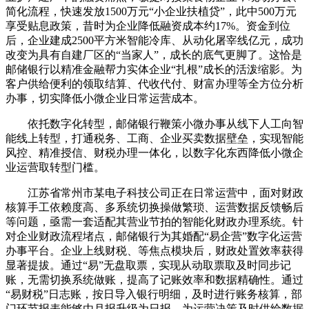
简化流程，快速发放1500万元“小企业扶植贷”，此中500万元
享受贴息政策，昔时为企业降低融资成本约17%。资金到位
后，企业建成2500平方米智能冷库、从动化屠宰线亿元，成功
改变为具有自建厂区的“当家人”，成长的底气更脚了。这恰是
邮储银行以精准金融帮力实体企业“扎根”成长的活泼缩影。为
客户供给便利的领取结算、代收代付、财富办理等全方位分析
办事，切实降低小微企业日常运营成本。
依托数字化转型，邮储银行鞭策小微办事从线下人工向智
能线上转型，打通税务、工商、企业买卖数据壁垒，实现智能
风控、精准授信、财税办理一体化，以数字化东西降低小微企
业运营取转型门槛。
江苏省常州市某电子科技公司正在日常运营中，面对财政
核算手工依赖度高、多系统切换操做繁琐、运营数据反馈畅后
等问题，亟需一套适配其营业节拍的智能化财政办理系统。针
对企业财政流程堵点，邮储银行为其婚配“易企营”数字化运营
办事平台。企业上线财税、等焦点模块后，财政处置效率获得
显著提拔。通过“易”无盘取票，实现从动取票取及时同步记
账，无需切换系统做账，提高了记账效率和数据精确性。通过
“易财税”日志账，按日导入银行明细，及时进行账务核算，部
门环节报表能够由月报升级为日报，为运营决策及时供给数据