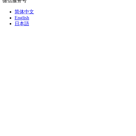
微信服务号
简体中文
English
日本語