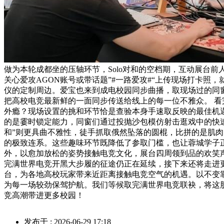
做为本轮成都坐的压轴环节，Solo对和的空档期，互动展台前
关心爱攻AGON账号或带话题”#一路爱攻#“上传现场打卡照
仪的定制周边。爱宝也来到成电校园同步曲播，取现场过的同
把高校电竞最新鲜的一面同步传送给线上的每一位不雅众。 看
外瘾？现场设置的挑和环节恰是查验本身手速取反映的最佳机遇
的是霎时锁定能力，同窗们通过投抛沙包模仿射击逛戏中的快
和”则更具曲不雅性，徒手抓取俄然坠落的圆棍，比拼的是肌
的极致连系。这些趣味环节既降低了参取门槛，也让蓉城学子正在
外，以愈加放松的姿势接触电竞文化，展台四周领到品的欢笑声此
完满世界电竞开黑大步履的征途仍正在延续，接下来还将走进
台，为各地高校玩家带来近距离接触电竞空气的机遇。以不变
为每一场较劲保驾护航。我们等候取完满世界电竞联袂，将这
竞高潮带进更多校园！
发布于 : 2026-06-29 17:18