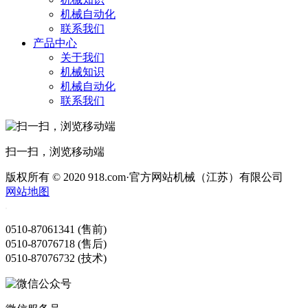
机械自动化
联系我们
产品中心
关于我们
机械知识
机械自动化
联系我们
扫一扫，浏览移动端
版权所有 © 2020 918.com·官方网站机械（江苏）有限公司
网站地图
0510-87061341 (售前)
0510-87076718 (售后)
0510-87076732 (技术)