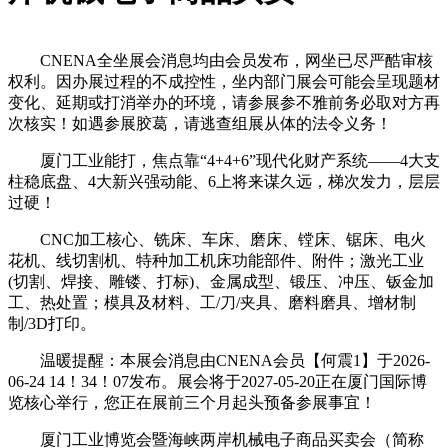
CNENA全坐展会消息均由会员发布，网坐已尽严酷审核
权利。因办展过程的不成控性，坐内部门展会可能会呈现题材
变化、延期或打消举办的环境，请参展参不雅前务必取对方再
次核实！如遇参展胶葛，请逃查组展从体的法令义务！
厦门工业能打，焦点靠“4+4+6”现代化财产系统——4大支
柱稳底盘、4大新兴强动能、6上将来谋久远，梯次发力，层层
过硬！
CNC加工核心、铣床、车床、磨床、镗床、锯床、电火
花机、线切割机、特种加工机床功能部件、附件；激光工业
(切割、焊接、雕镂、打标)、金属成型、锻压、冲压、钣金加
工、热处置；模具及材料、工/刀/夹具、磨料磨具、增材制
制/3D打印。
温暖提醒：本展会消息由CNENA会员【何震1】于2026-
06-24 14！34！07发布。展会将于2027-05-20正在厦门国际博
览核心举行，您正在展前三个月起头预备参展事宜！
厦门工业博览会暨海峡两岸机械电子商品买卖会（简称