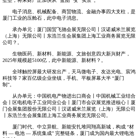
壁垒，将来财产正加快从 “蓝图” 变 “实景”。
电子消息、机械配备、商贸物流、金融办事四大支柱，是
厦门工业的压舱石，此中电子消息。
承办单元：厦门国贸飞驰会展无限公司丨汉诺威米兰展览
（上海）无限公司丨东浩兰生会展集团上海工业商务展览无限
公司？。
生物医药、新材料、新能源、文旅创意四大新兴财产，
2025年规模超5100亿，此中新能源、新材料？。
全球触控屏最大研发出产，天马微电子、友达光电、宸鸿
科技等 7 家百亿级企业坐镇，手机、平板屏幕大半 “厦门
制”。
从办单元：中国机电产物进出口商会丨中国机械工业结合
会丨区电机电子工业同业公会丨厦门市会议展览推进核心丨厦
门会展集团股份无限公司丨汉诺威米兰展览（上海）无限公司
丨东浩兰生会展集团上海工业商务展览无限公司。
厦门时代、中立异航、新能安扎堆同翔高新城，构成 “材
料 — 电池 — 系统集成” 完整链条，厦门成为国内最大锂电池