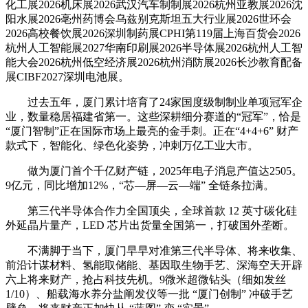
化工展2026机床展2026武汉汽车制制展2026杭州亚教展2026沈
阳水展2026亳州药博会乌兹别克斯坦五大行业展2026世环会
2026高校餐饮展2026深圳制药展CPHI第119届上海百货会2026
杭州人工智能展2027华南印刷展2026半导体展2026杭州人工智
能大会2026杭州低空经济展2026杭州消防展2026长沙教育配备
展CIBF2027深圳电池展。
过去五年，厦门累计培育了24家国度级制制业单项冠军企
业，数量稳居福建省第一。这些深耕细分赛道的“冠军”，恰是
“厦门智制”正在国际市场上最亮的金手刺。正在“4+4+6” 财产
款式下，智能化、绿色化姿势，冲刺万亿工业大市。
做为厦门首个千亿财产链，2025年电子消息产值达2505。
9亿元，同比增加12%，“芯—屏—云—端” 全链条拉满。
第三代半导体合作力全国顶尖，全球首款 12 英寸碳化硅
外延晶片量产，LED 芯片出货量全国第一，打破国外垄断。
不满脚于当下，厦门早早对准第三代半导体、将来收集、
前沿计谋材料、氢能取储能、基因取生物手艺、深海空天开辟
六上将来财产，抢占科技先机。9微米超微钻头（细如发丝
1/10）、船载海水养分盐阐发仪等一批 “厦门创制” 冲破手艺