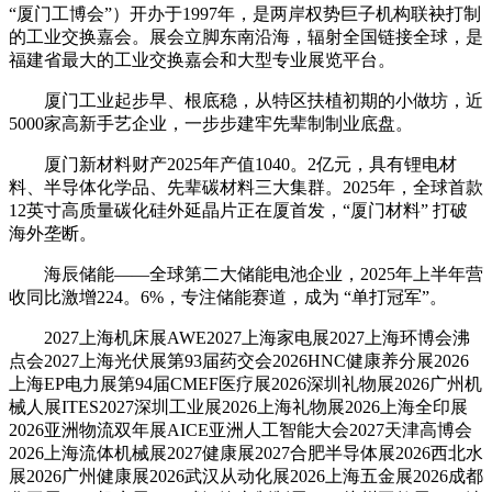
“厦门工博会”）开办于1997年，是两岸权势巨子机构联袂打制
的工业交换嘉会。展会立脚东南沿海，辐射全国链接全球，是
福建省最大的工业交换嘉会和大型专业展览平台。
厦门工业起步早、根底稳，从特区扶植初期的小做坊，近
5000家高新手艺企业，一步步建牢先辈制制业底盘。
厦门新材料财产2025年产值1040。2亿元，具有锂电材
料、半导体化学品、先辈碳材料三大集群。2025年，全球首款
12英寸高质量碳化硅外延晶片正在厦首发，“厦门材料” 打破
海外垄断。
海辰储能——全球第二大储能电池企业，2025年上半年营
收同比激增224。6%，专注储能赛道，成为 “单打冠军”。
2027上海机床展AWE2027上海家电展2027上海环博会沸
点会2027上海光伏展第93届药交会2026HNC健康养分展2026
上海EP电力展第94届CMEF医疗展2026深圳礼物展2026广州机
械人展ITES2027深圳工业展2026上海礼物展2026上海全印展
2026亚洲物流双年展AICE亚洲人工智能大会2027天津高博会
2026上海流体机械展2027健康展2027合肥半导体展2026西北水
展2026广州健康展2026武汉从动化展2026上海五金展2026成都