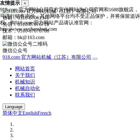
友情提示
×
918.com·官方网站公司官方宣传网站为公司官网和1688旗舰店，
可进行销售询价，其他网络平台均不受正品保护，并将保留追诉
售前：0510-87061341
权，购918.com·官方网站产品请认准官网：
售后：0510-87076718
http://www.yuchanshuti.com
技术：0510-87076708
邮箱：bk@163.com
微信公众号
918.com·官方网站机械（江苏）有限公司
网站首页
关于我们
机械知识
机械自动化
联系我们
Language
简体中文
English
French