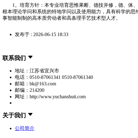
1。培育方针：本专业培育思惟果断、德技并修，德、体、美
根本理论学问和系统的特地学问以及使用能力，具有科学的思
事智能制制的高本质劳动者和高条理手艺技术型人才。
发布于 : 2026-06-15 18:33
联系我们
地址：江苏省宜兴市
电话：0510-87061341 0510-87061340
邮箱：bk@163.com
邮编：214200
网址：http://www.yuchanshuti.com
关于我们
公司简介