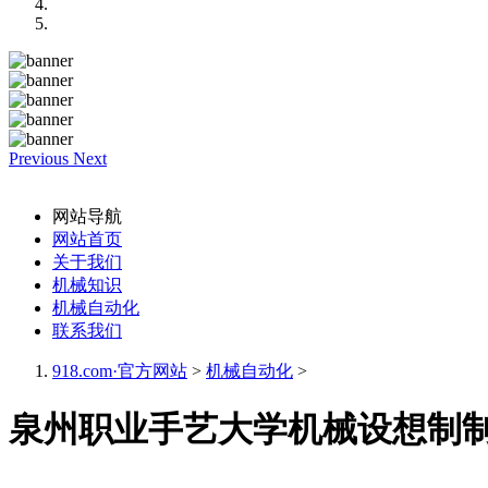
Previous
Next
网站导航
网站首页
关于我们
机械知识
机械自动化
联系我们
918.com·官方网站
>
机械自动化
>
泉州职业手艺大学机械设想制制