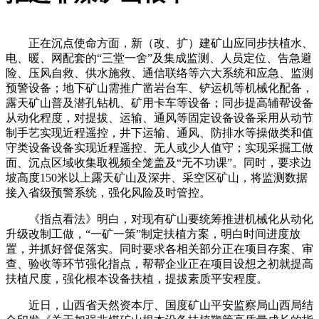
正在沉点使命方面，新（改、扩）建矿山应同步扶植水、
电、暖、网配套的“三堂一舍”及集成监测、人员定位、告急避
险、压风自救、供水施救、通信联络等六大系统和应急、监测
预警设备；地下矿山需推广凿岩台车、铲运机等机械化配备，
露天矿山普及潜孔钻机、矿用卡车等设备；同步提高辅帮设备
从动化程度，对提拔、运输、通风等固定设备设备采用从动节
制手艺实现近程遥控，井下运输、通风、防排水等操做类和值
守类设备设备实现近程遥控、无人或少人值守；实现采掘工做
面、沉点区域收集取视频全笼盖及“无不功课”。同时，要求边
坡高度150米以上露天矿山及深井、采空区矿山，将监测数据
接入省级预警系统，强化风险及时管控。
《指点看法》明白，对现有矿山要统筹推进机械化从动化
升级改制工做，“一矿一策”制定扶植方案，明白时间进度放
置，并抓好督促落实。同时要求各相关部分正在项目存案、审
查、验收等环节强化指点，帮帮企业正在项目设想之初就提高
扶植尺度，强化根本设备扶植，提拔素质平安程度。
近日，山西省天然资本厅、国度矿山平安监察局山西局结