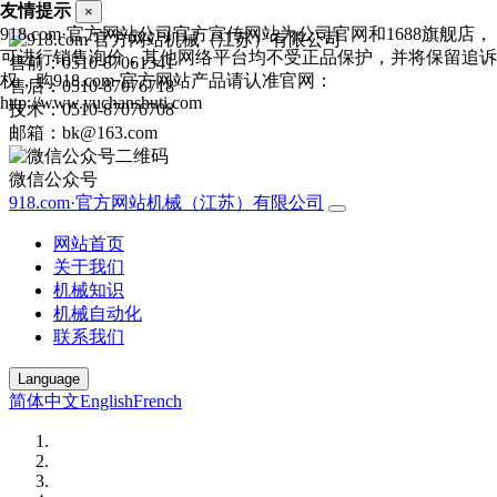
友情提示
×
918.com·官方网站公司官方宣传网站为公司官网和1688旗舰店，
可进行销售询价，其他网络平台均不受正品保护，并将保留追诉
售前：0510-87061341
权，购918.com·官方网站产品请认准官网：
售后：0510-87076718
http://www.yuchanshuti.com
技术：0510-87076708
邮箱：bk@163.com
微信公众号
918.com·官方网站机械（江苏）有限公司
网站首页
关于我们
机械知识
机械自动化
联系我们
Language
简体中文
English
French