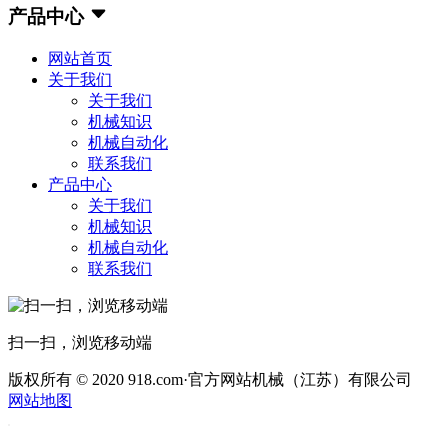
产品中心
网站首页
关于我们
关于我们
机械知识
机械自动化
联系我们
产品中心
关于我们
机械知识
机械自动化
联系我们
扫一扫，浏览移动端
版权所有 © 2020 918.com·官方网站机械（江苏）有限公司
网站地图