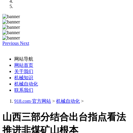
Previous
Next
网站导航
网站首页
关于我们
机械知识
机械自动化
联系我们
918.com·官方网站
>
机械自动化
>
山西三部分结合出台指点看法
推进非煤矿山根本