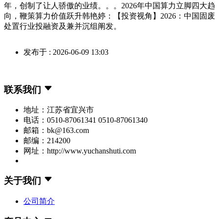
年，创制了让人骄傲的业绩。。。2026年中国算力立脚四大趋
向，鞭策算力价值跃升韩艳婷：【投资视角】2026：中国固废
处置行业投融资及兼并沉组阐发。
发布于 : 2026-06-09 13:03
联系我们
地址：江苏省宜兴市
电话：0510-87061341 0510-87061340
邮箱：bk@163.com
邮编：214200
网址：http://www.yuchanshuti.com
关于我们
公司简介