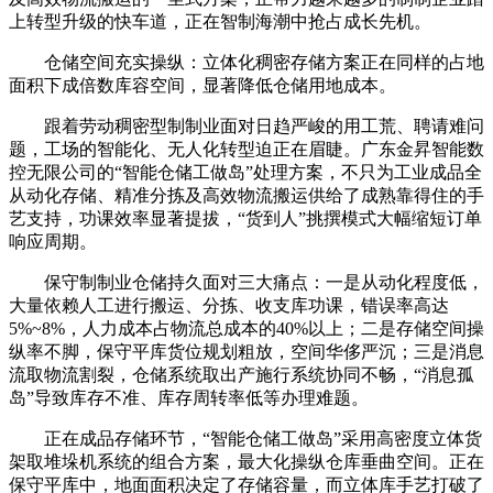
上转型升级的快车道，正在智制海潮中抢占成长先机。
仓储空间充实操纵：立体化稠密存储方案正在同样的占地
面积下成倍数库容空间，显著降低仓储用地成本。
跟着劳动稠密型制制业面对日趋严峻的用工荒、聘请难问
题，工场的智能化、无人化转型迫正在眉睫。广东金昇智能数
控无限公司的“智能仓储工做岛”处理方案，不只为工业成品全
从动化存储、精准分拣及高效物流搬运供给了成熟靠得住的手
艺支持，功课效率显著提拔，“货到人”挑撰模式大幅缩短订单
响应周期。
保守制制业仓储持久面对三大痛点：一是从动化程度低，
大量依赖人工进行搬运、分拣、收支库功课，错误率高达
5%~8%，人力成本占物流总成本的40%以上；二是存储空间操
纵率不脚，保守平库货位规划粗放，空间华侈严沉；三是消息
流取物流割裂，仓储系统取出产施行系统协同不畅，“消息孤
岛”导致库存不准、库存周转率低等办理难题。
正在成品存储环节，“智能仓储工做岛”采用高密度立体货
架取堆垛机系统的组合方案，最大化操纵仓库垂曲空间。正在
保守平库中，地面面积决定了存储容量，而立体库手艺打破了