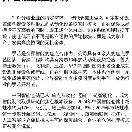
针对分歧业业的特定需求，“智能仓储工做岛”可定制化设
置装备摆设多种形式的从动化设备取安排模块，正在保障成品
搬运平安高效的同时，取工场全体MES、ERP系统实现数据互
通，使仓储环节不再是孤立运做的后端模块，而是成为取出
产、发卖高度协同的无机全体。
手艺是金昇智能的焦点合作力。公司具有30余人的焦点手
艺团队，资深工程师均具有跨越10年的从动化设想经验，曾为
博士激光（）、飞利浦、三星、华为等国际国内出名企业成功
设想非标设备或产线。正在伺服驱脱手艺、本体系体例制、系
统集成使用等范畴，金昇智能具有多项国度专利手艺，成为行
业的手艺开辟者。
中国智能仓储已从“单点从动化”迈向“全链智能化”，成为
智能制制取供应链的焦点根本设备。2024年中国智能仓储市场
规模约为1760。5亿元，较上年增加14。8%；2025年市场规模
进一步攀升至1954。1亿元。取此同时，跟着物联网（IoT）、
人工智能取仓储机械人手艺的深度融合，企业的仓储办理模式
正被完全沉塑。