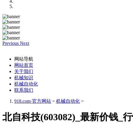
Previous
Next
网站导航
网站首页
关于我们
机械知识
机械自动化
联系我们
918.com·官方网站
>
机械自动化
>
北自科技(603082)_最新价钱