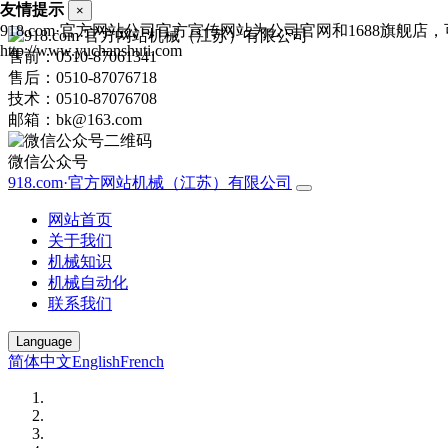
友情提示
×
918.com·官方网站公司官方宣传网站为公司官网和1688旗
http://www.yuchanshuti.com
售前：0510-87061341
售后：0510-87076718
技术：0510-87076708
邮箱：bk@163.com
微信公众号
918.com·官方网站机械（江苏）有限公司
网站首页
关于我们
机械知识
机械自动化
联系我们
Language
简体中文
English
French