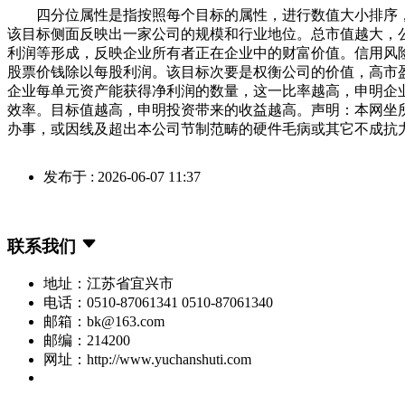
四分位属性是指按照每个目标的属性，进行数值大小排序，
该目标侧面反映出一家公司的规模和行业地位。总市值越大，
利润等形成，反映企业所有者正在企业中的财富价值。信用风
股票价钱除以每股利润。该目标次要是权衡公司的价值，高市
企业每单元资产能获得净利润的数量，这一比率越高，申明企
效率。目标值越高，申明投资带来的收益越高。声明：本网坐
办事，或因线及超出本公司节制范畴的硬件毛病或其它不成抗
发布于 : 2026-06-07 11:37
联系我们
地址：江苏省宜兴市
电话：0510-87061341 0510-87061340
邮箱：bk@163.com
邮编：214200
网址：http://www.yuchanshuti.com