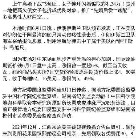
上午离婚下战书领证，女子连环闪婚骗取彩礼34万！贵州
一地把高欠债女子包拆成优良对象，推广“先婚后爱”“速配”，
多名男性人财两空…。
本地时间6月1日晚，伊朗伊斯兰卫队颁布发表，正在美队
对伊朗位于阿曼湾的船只策动侵略性袭击后，伊朗伊斯兰卫队
海军采纳报仇步履，利用巡航导弹击中了属于美以的“萨里斯
卡”号船只。
因为市场对中东场面地步严重升温的担心加剧，国际原油
期货价钱6月1日盘中走高，涨幅曾一度超6%。截至当天收
盘，纽约商品买卖所7月交货的轻质原油期货价钱上涨4。80美
元，收于每桶92。16美元，涨幅为5。49%。
地方纪委国度监委网坐6月1日传递，据地方纪委国度监委
驻中国科学院纪检监察组、湖南省纪委监委动静！中国科学院
地舆科学取资本研究所原副所长周成虎涉嫌严沉职务违法，目
前正接管地方纪委国度监委驻中国科学院纪检监察组和湖南省
郴州市监察委员会监察查询拜访。
2024年12月，江西须眉黄某被短视频婚介告白吸引，辗转
来到贵阳花果园臻熙婚恋公司相亲，先后领取各类费用30。8