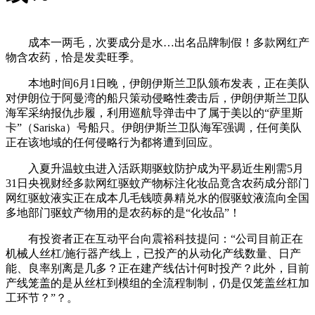
成本一两毛，次要成分是水…出名品牌制假！多款网红产
物含农药，恰是发卖旺季。
本地时间6月1日晚，伊朗伊斯兰卫队颁布发表，正在美队
对伊朗位于阿曼湾的船只策动侵略性袭击后，伊朗伊斯兰卫队
海军采纳报仇步履，利用巡航导弹击中了属于美以的“萨里斯
卡”（Sariska）号船只。伊朗伊斯兰卫队海军强调，任何美队
正在该地域的任何侵略行为都将遭到回应。
入夏升温蚊虫进入活跃期驱蚊防护成为平易近生刚需5月
31日央视财经多款网红驱蚊产物标注化妆品竟含农药成分部门
网红驱蚊液实正在成本几毛钱喷鼻精兑水的假驱蚊液流向全国
多地部门驱蚊产物用的是农药标的是“化妆品”！
有投资者正在互动平台向震裕科技提问：“公司目前正在
机械人丝杠/施行器产线上，已投产的从动化产线数量、日产
能、良率别离是几多？正在建产线估计何时投产？此外，目前
产线笼盖的是从丝杠到模组的全流程制制，仍是仅笼盖丝杠加
工环节？”？。