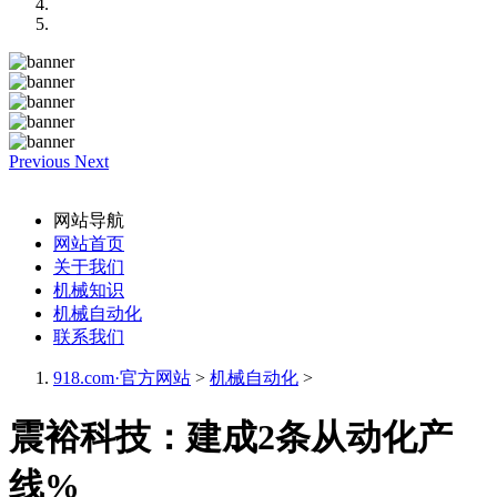
Previous
Next
网站导航
网站首页
关于我们
机械知识
机械自动化
联系我们
918.com·官方网站
>
机械自动化
>
震裕科技：建成2条从动化产
线%