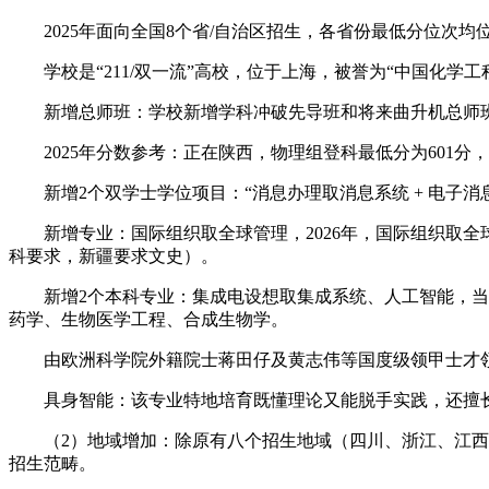
2025年面向全国8个省/自治区招生，各省份最低分位次均位
学校是“211/双一流”高校，位于上海，被誉为“中国化学
新增总师班：学校新增学科冲破先导班和将来曲升机总师班，
2025年分数参考：正在陕西，物理组登科最低分为601分，汗
新增2个双学士学位项目：“消息办理取消息系统 + 电子消息
新增专业：国际组织取全球管理，2026年，国际组织取全
科要求，新疆要求文史）。
新增2个本科专业：集成电设想取集成系统、人工智能，当前
药学、生物医学工程、合成生物学。
由欧洲科学院外籍院士蒋田仔及黄志伟等国度级领甲士才领
具身智能：该专业特地培育既懂理论又能脱手实践，还擅长
（2）地域增加：除原有八个招生地域（四川、浙江、江西、
招生范畴。