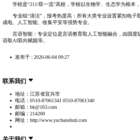
学校是“211/双一流”高校，学校以生物学、生态学为根本
专业组“清洁”，报考热度高：所有大类专业设置紧扣电子取
成电、人工智能、收集平安等强势专业。
言语智能：专业定位是言语教育取人工智能融合，由国度级领
语取AI双向赋能等。
发布于 : 2026-06-04 09:27
联系我们
地址：江苏省宜兴市
电话：0510-87061341 0510-87061340
邮箱：bk@163.com
邮编：214200
网址：http://www.yuchanshuti.com
关于我们