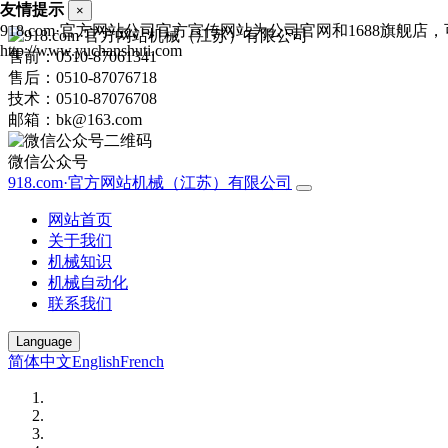
友情提示
×
918.com·官方网站公司官方宣传网站为公司官网和1688旗
http://www.yuchanshuti.com
售前：0510-87061341
售后：0510-87076718
技术：0510-87076708
邮箱：bk@163.com
微信公众号
918.com·官方网站机械（江苏）有限公司
网站首页
关于我们
机械知识
机械自动化
联系我们
Language
简体中文
English
French