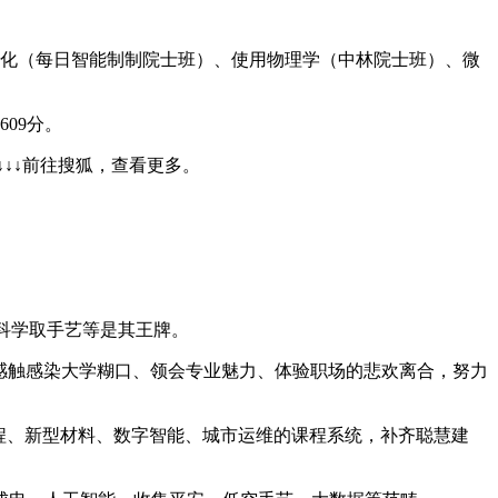
化（每日智能制制院士班）、使用物理学（中林院士班）、微
09分。
↓↓↓前往搜狐，查看更多。
机科学取手艺等是其王牌。
前感触感染大学糊口、领会专业魅力、体验职场的悲欢离合，努力
程、新型材料、数字智能、城市运维的课程系统，补齐聪慧建