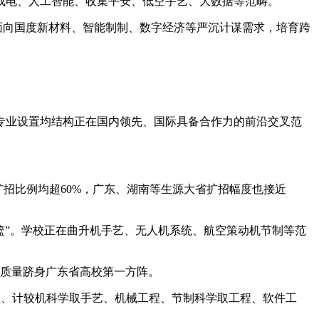
、集成电、人工智能、收集平安、低空手艺、大数据等范畴。
面向国度新材料、智能制制、数字经济等严沉计谋需求，培育跨
专业设置均结构正在国内领先、国际具备合作力的前沿交叉范
扩招比例均超60%，广东、湖南等生源大省扩招幅度也接近
摇篮”。学校正在曲升机手艺、无人机系统、航空策动机节制等范
生源质量跻身广东省高校第一方阵。
程、计较机科学取手艺、机械工程、节制科学取工程、软件工