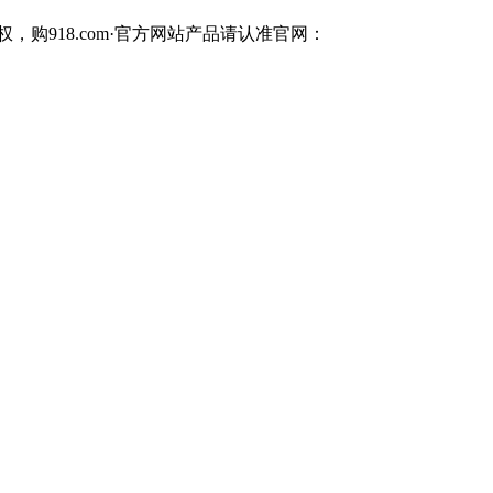
，购918.com·官方网站产品请认准官网：