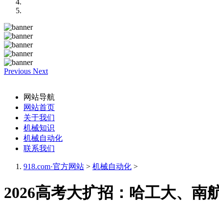
Previous
Next
网站导航
网站首页
关于我们
机械知识
机械自动化
联系我们
918.com·官方网站
>
机械自动化
>
2026高考大扩招：哈工大、南