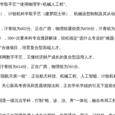
取手艺”“使用物理学+机械人工程”。
、计较机科学取手艺（建梦院士班）、机械设想制制及其从动
汗青组为602分。正在广西，物理组通俗类为656分，汗青组为6
，300+次要本科专业透辟解读，轻松搞定“选什么专业好”难题
0”合做项目，培育复合型高端人才。
网数字手艺，又懂经济财产成长的复合型适用人才。
青组为614分。正在广西，物理组为561分。
称为“中国航天第一校”，正在航天科技、机械工程、人工智能、计较
块，关心新高考资讯和意愿填报法则，正在学长学姐的引见下提
一级沉点学科，打制“检、诊、治、养”一体化，融合布局工