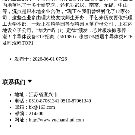
内地落地了十多个研究院，还包罗武汉、南京、无锡、中山
等，沉点是跟本地企业合做，“现正在我们曾经孵化了17家公
司，这些企业多由理大校友或师生开办，手艺来历次要依托理
工大学本部。一般正在科学园等创科园区落户母公司，正在内
地设立子公司。”华为“韬（τ）定律”颁发，芯片板块掀涨停
潮！半导体设备ETF招商（561980）涨超7%暂居半导体类ETF
及时涨幅TOP1。
发布于 : 2026-06-01 07:26
联系我们
地址：江苏省宜兴市
电话：0510-87061341 0510-87061340
邮箱：bk@163.com
邮编：214200
网址：http://www.yuchanshuti.com