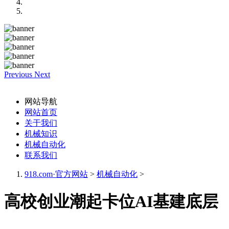
Previous
Next
网站导航
网站首页
关于我们
机械知识
机械自动化
联系我们
918.com·官方网站
>
机械自动化
>
高校创业潮起卡位AI基建底层