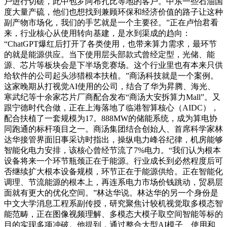
户进行切磋，此中包罗阿布扎比等地的客户。中东一些石油国
度大量产硫，他们也想找到兼顾环保和经济价值的路子让这种
副产物市场化，我们的手艺就是一个主要径。”正在卢怡君看
来，行业核心从使用转向基建，是水到渠成的趋向：
“ChatGPT爆红后打开了各类使用，也带来算力需求，最环节
的就是能源供应。当下使用层头部款式曾经定型，光储、能
源、芯片等板块会是下半场竞赛场。这个行业里也有本来只供
给软件的公司起头涉猎根本扶植。”商汤科技就是一个案例。
这家晚期从打视觉AI使用的公司，结合了华为昇腾、海光、
寒武纪等十余家芯片厂商配合发布“商汤大安拆算力Mall”。又
跟宁德时代合做，正在上海落地了临港智算核心（AIDC），
配合扶植了一套规模为17。888MW的储能系统，成为算电协
同跑通的标杆项目之一。商汤集团结合创始人、首席科学家林
达华接管界面旧事采访时指出，操纵电力峰谷纪律，机房能够
智能化电力安排，该核心曾经节流了7%电力。“我们认为根本
设备将来一个环节瓶颈正在于能源。行业成长到必然程度后可
否继续扩大根本设备规模，环节正在于能源供给。正在智能化
调理、节流能源的根本上，再连系电力市场价钱跳动，贸易层
面就有更大的优化空间。”林达华说。林达华的另一个身份是
中文大学消息工程系副传授，研究聚焦计较机视觉取多模态智
能范畴，正在图像视频理解、多模态大模子取空间智能等标的
目的实现多项冲破。他提到，通过整合大型AI模子、使用和