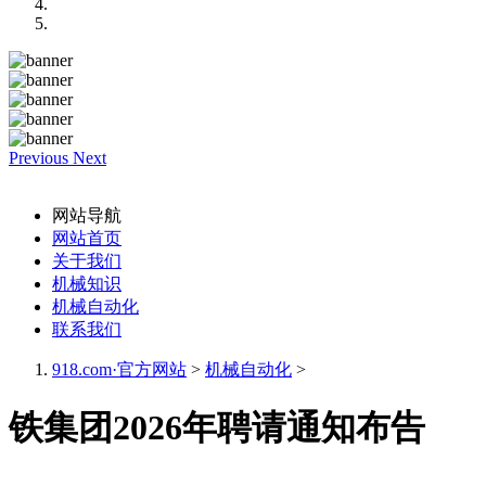
Previous
Next
网站导航
网站首页
关于我们
机械知识
机械自动化
联系我们
918.com·官方网站
>
机械自动化
>
铁集团2026年聘请通知布告