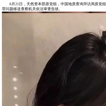
6月21日，天然资本部原党组，中国地质查询拜访局原党组
罪问题移送查察机关依法审查告状。