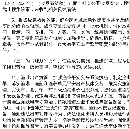
（2021-2025年）（收罗看法稿）》面向社会公开收罗看法，
截止搜集竣事，未收到相关反馈看法。
5。提拔应急救援效能。健全跨区域应急救援资本共享及结
变乱分级响应轨制。成立变乱现场救援同一批示机制，强化应
同一批示、同一安排、同一方案、同一实施，统筹协调应急力
措置。完美变乱消息发布轨制，加强指导，确保知情权。（义
牵头，市各行业从管部分、市负有平安出产监管职责的部分等
任）？。
（三）为《规划》方针、使命成功实施，推进沉点工程尽
了组织带领、政策支撑、查核评估等3项保障办法。
11。渔业出产方面：加强渔业平安义务系统扶植，制定渔
单。落实渔港、渔船和渔养单元平安出产从体义务，鞭策实施
理。完美市、县、镇、村四级渔港港长组织系统，强化渔港监
平安设备办理，鞭策海洋渔船配备防碰撞从动识别系统，防备
开展渔业无线电专项整治，持续推进渔业平安通导配备配备，对
办理。峻厉冲击涉渔“三无”和“套牌”船舶、渔船不按登记查验
备、渔船违法出海功课等行为，依法强化出海人员和船只证件
船报废更新和减产转产力度，指导渔船按尺度船型升级。强化
闲垂钓船舶等监管，落实属地办理义务。开展海洋伏季休渔平