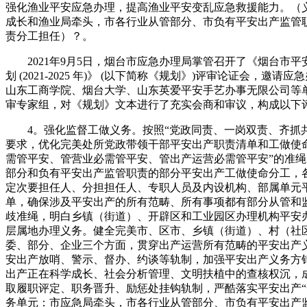
强化渔业平安应急办理，提高渔业平安变乱应急救援能力。（
成长和渔业局牵头，市各行业从管部分、市负有平安出产监管
责分工担任）？。
2021年9月5日，烟台市应急办理局掌管召开了《烟台市平安
划 (2021-2025 年)》 (以下简称《规划》)评审论证会，邀请
山东工商学院、烟台大学、山东英爱平安手艺办事无限公司等
审专家组，对《规划》文本进行了充实会商和审议，构成以下
4。强化监督工做义务。按照“党政同责、一岗双责、齐抓共
要求，优化完美处所党政带领干部平安出产职责清单和工做使
需管平安、管营业必需管平安、管出产运营必需管平安”的准
部分和负有平安出产监管职责的部分平安出产工做使命分工，
定次要担任人、分担担任人、专职人员及内设机构、部属单元
单，确保涉及平安出产的所有范畴、所有事项都有部分从管和
歧准绳，明白乡镇（街道）、开辟区和工业园区办理机构平安
层属地办理义务。健全完美市、区市、乡镇（街道）、村（社
委、部分、企业三个方面，贯穿出产运营所有范畴的平安出产
安出产放哨、警示、督办、约谈等轨制，加强平安出产义务方
出产正在科学成长、社会分析管理、文明扶植中的查核权沉，
取履职评定、职务晋升、励惩处挂钩轨制，严酷落实平安出产“
务单元：市应急局牵头，市各行业从管部分、市负有平安出产