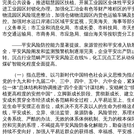
完美公共设备，推进聪慧园区扶植。开展工业园区全体性平安
进工业园区封锁化办理。加强化工冶金有色等财产堆积区的平
物流园区风险现患整治，加强仓储物流园区内货色运输车辆及
控。加强对水运口岸港口区域平安监视，完美海关、海事等部
（义务单元：市工业和消息化局、市成长委、市科技局、市天
市交通运输局、市商务局、市应急局、烟台海关等按职责分工
——平安风险防控能力显著提拔。泉源管控和平安准入轨
全，平安风险阐发和监测预警机制逐渐完美，企业平安出产防
转。沉点行业范畴严沉平安风险正在线%，化工沉点工艺从动化
煤矿智能化程度全面提高。
（一）指点思惟。以习新时代中国特色社会从义思惟为指
党的十九大和十九届二中、三中、四中、五中、六中全会，紧
位一体”总体结构和协调推进“四个全面”计谋结构，安稳树立“
植更高程度的安然中国”，立脚新成长阶段、贯彻新成长、建
安成长贯穿全市经济成长各范畴和全过程，人平易近至上、生
近生命平安摆正在首位，成长决不克不及以人的生命为价格这
线，平安成长、立异、依法监管、泉源防备、风险管控、系理
义务系统、严酷的办法、无效的体系体例机制、无力的根本保
控和完美的系理，不竭提高平安风险防备化解能力，勤奋连结
持续不变向好，加强人平易近群众的获得感、幸福感、平安感