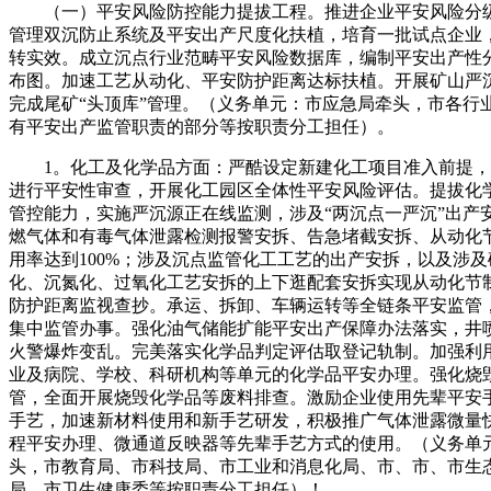
（一）平安风险防控能力提拔工程。推进企业平安风险分
管理双沉防止系统及平安出产尺度化扶植，培育一批试点企业
转实效。成立沉点行业范畴平安风险数据库，编制平安出产性
布图。加速工艺从动化、平安防护距离达标扶植。开展矿山严
完成尾矿“头顶库”管理。（义务单元：市应急局牵头，市各行
有平安出产监管职责的部分等按职责分工担任）。
1。化工及化学品方面：严酷设定新建化工项目准入前提，
进行平安性审查，开展化工园区全体性平安风险评估。提拔化
管控能力，实施严沉源正在线监测，涉及“两沉点一严沉”出产
燃气体和有毒气体泄露检测报警安拆、告急堵截安拆、从动化
用率达到100%；涉及沉点监管化工工艺的出产安拆，以及涉
化、沉氮化、过氧化工艺安拆的上下逛配套安拆实现从动化节
防护距离监视查抄。承运、拆卸、车辆运转等全链条平安监管
集中监管办事。强化油气储能扩能平安出产保障办法落实，井
火警爆炸变乱。完美落实化学品判定评估取登记轨制。加强利
业及病院、学校、科研机构等单元的化学品平安办理。强化烧
管，全面开展烧毁化学品等废料排查。激励企业使用先辈平安
手艺，加速新材料使用和新手艺研发，积极推广气体泄露微量
程平安办理、微通道反映器等先辈手艺方式的使用。（义务单
头，市教育局、市科技局、市工业和消息化局、市、市、市生
局、市卫生健康委等按职责分工担任）！