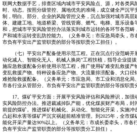
联网大数据手艺，排查区域内城市平安风险点、源，对各类风
时、动态。按照分级管控、属地优先的准绳，成立健全严沉平
制，明白、部分、企业的风险管控义务，沉点加强对城市高层
体、建建工地、地道桥梁、管线管廊、燃气、电梯、逛乐设备
和，把城市平安风险管控办法落实到城市运转的各环节各范畴
产和城市运转变乱防控能力。（义务单元：市应急局牵头，市
市负有平安出产监管职责的部分等按职责分工担任）。
（七）平安出产配备使用示范工程。正在沉点行业范畴开展
动化减人、智能化无人、机械人换岗”工程扶植，指导企业提
施应急救援配备分析使用示范工程，推广使用矿难变乱救援产
变乱救援产物、特种设备应急产物、大流量排涝配备、大口径
难抢险救援配备。（义务单元：市应急局、市工业和消息化局
市各行业从管部分、市负有平安出产监管职责的部分等按职责
17。煤矿平安方面：开展平安风险评估和风险辨识，加强
实风险防控办法。推进裁减掉队产能，优化煤炭财产布局，封
前提的煤矿。推进煤矿机械化、从动化、智能化开采，实施冲
凸起和水害等煤矿严沉灾祸超前精准管理。到2025年，全市煤
能化开采产量达90%以上。（义务单元：市成长委牵头，市各
负有平安出产监管职责的部分等按职责分工担任）。