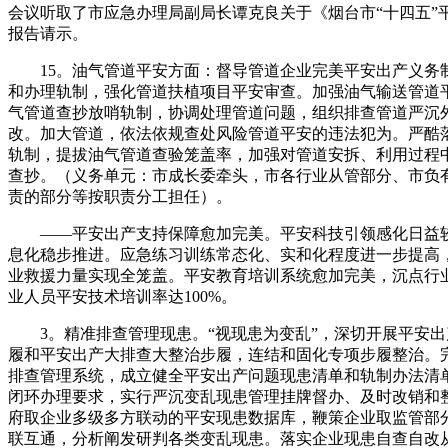
会议听取了市应急办理局副局长谭克良关于《烟台市“十四五”
报告请示。
15。油气管道平安方面：督导管道企业完美平安出产义务
和办理轨制，强化管道扶植项目平安审查。加强油气输送管道
气管道查抄放哨轨制，协调处理管道问题，组织排查管道严沉
改。加大管道，依法依规查处风险管道平安的违法犯为。严酷
轨制，提拔油气管道查验笼盖率，加强对管道安拆、利用过程
查抄。（义务单元：市成长委牵头，市各行业从管部分、市负
责的部分等按职责分工担任）。
——平安出产支持保障愈加完美。平安科技引领感化日益
息化稳步推进。应急练习训练常态化、实和化程度进一步提高
业救援力量实现全笼盖。平安教育培训系统愈加完美，沉点行
业人员平安技术培训率达100%。
3。精准排查管理现患。“视现患为变乱”，深切开展平安出
履和平安出产大排查大整治步履，连结和固化专项步履整治。
排查管理系统，成立健全平安出产问题现患清单和轨制办法清
闭环办理要求，实行严沉变乱现患管理挂牌督办、及时改销和
府取企业多级多方联动的平安现患数据库，鞭策企业取监管部
联互通，分析阐发研判各类变乱现患。落实企业现患自查自改