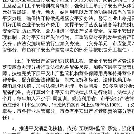
工及姑且用工平安培训教育轨制，强化用工单元平安出产从体
元处置爆破、吊拆、动火、姑且用电以及其他功课时该当放置
平安办理，确保恪守操做规程落实平安办法。督导企业出格是
用好用脚企业平安出产费用、支撑平安手艺设备设备等相关财
安全变乱防止感化，鼎力推进平安出产义务安全。完美平安出
理轨制，及时平安出产失信行为。庄重逃查对变乱发生负有严
义务，依法实施响应的行业禁入办法。（义务单元：市应急局
管部分、市负有平安出产监管职责的部分等按职责分工担任）
（五）平安出产监管能力扶植工程。健全平安出产监管法
落实应急办理分析行政法律配备配备尺度。加强下层平安监管
障，扶植完美下层平安出产监管机构营业保障用房和特殊营业
律步队，配齐配全法律配备、制式服拆和标记、法律执勤用车
律消息化扶植，加强法律过程办理、数据阐发、5G多功能分析
配备配备。有打算对全市平安出产法律步队进行轮训，法律人
个月，每年加入不少于2周复训。规范利用省、市平安出产法
员注册利用率达100%，行政惩罚案件网上运转率达100%。（
牵头，市各行业从管部分、市负有平安出产监管职责的部分等
任）。
4。推进平安消息化扶植。依托“互联网+监管”系统，强化