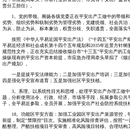
责分工担任）。
1。党的带领。阐扬各级党委正在平安出产工做中的带领和
劣势、组织劣势和轨制劣势为管理劣势，党建统领、社会共治
为从，防止为从、标本兼治，权责分歧、失职逃责，全面落实
按照《中华人平易近国平安出产法》《“十四五”平安出产
平易近经济和社会成长第十四个五年规划和2035年近景方针纲
规范性文件，正在充实总结接收烟台市“十三五”平安出产的工
操纵现有的平安出产资本前提，市应急办理局牵头草拟了《烟台
出产规划》。
一是提拔平安法律能力；二是加强平安出产培训；三是加
四是强化平安宣布道育；五是加强社区平安扶植。
3。系理。以系统性目光和思维，处理平安出产办理工做中
题，分析使用法令、行政、经济、市场等手段，拓展参取公共
子，全平易近参取，全员开展，加强平安出产社会防控系统扶
18。功能区平安方面：加强工业园区平安出产泉源管控，
前提，制定“禁限控”目次。实施精准化风险排查评估，按照“一
酷整理。严酷扶植项目平安审查，高风险项目转移。合理结构