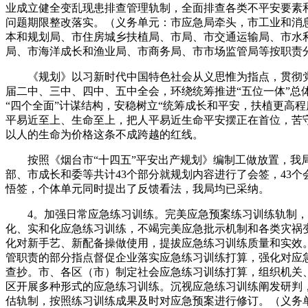
业成立健全变乱现患排查管理轨制，全面排查各类不平安要素
问题期限整改落实。（义务单元：市应急局牵头，市工业和消
本和规划局、市住房城乡扶植局、市局、市交通运输局、市水
局、市海洋成长和渔业局、市商务局、市市场监管局等按职责
《规划》以习新时代中国特色社会从义思惟为指点，贯彻
届二中、三中、四中、五中全会，环绕统筹推进“五位一体”总
“四个全面”计谋结构，安稳树立“统筹成长和平安，扶植更高程
平易近至上、生命至上，把人平易近生命平安摆正在首位，苦
以人的生命为价格这条不成跨越的红线。
按照《烟台市“十四五”平安出产规划》编制工做放置，我
部、市成长和委等共计43个部分就规划内容进行了会签，43个
悟签，个体单元同时提出了反馈看法，我局均已采纳。
4。加强日常应急练习训练。完美应急预案练习训练轨制，
化、实和化应急练习训练，不竭完美应急批示机制和各类灾祸
化对新手艺、新配备操做使用，提拔应急练习训练质量和实效
管职责的部分指点督促企业落实应急练习训练打算，强化对应
查抄。市、各区（市）制定社会应急练习训练打算，组织机关
区开展多种形式的应急练习训练。沉视应急练习训练阐发研判
估轨制，按照练习训练成果及时对应急预案进行修订。（义务