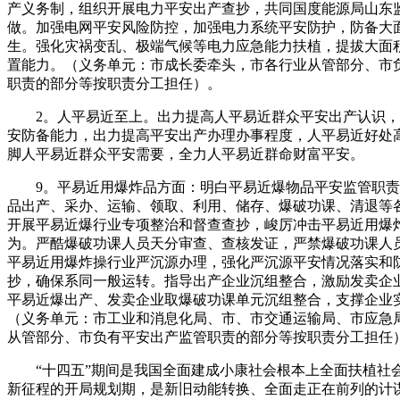
产义务制，组织开展电力平安出产查抄，共同国度能源局山东
做。加强电网平安风险防控，加强电力系统平安防护，防备大
生。强化灾祸变乱、极端气候等电力应急能力扶植，提拔大面
置能力。（义务单元：市成长委牵头，市各行业从管部分、市
职责的部分等按职责分工担任）。
2。人平易近至上。出力提高人平易近群众平安出产认识，
安防备能力，出力提高平安出产办理办事程度，人平易近好处
脚人平易近群众平安需要，全力人平易近群命财富平安。
9。平易近用爆炸品方面：明白平易近爆物品平安监管职责
品出产、采办、运输、领取、利用、储存、爆破功课、清退等
开展平易近爆行业专项整治和督查查抄，峻厉冲击平易近用爆
为。严酷爆破功课人员天分审查、查核发证，严禁爆破功课人
平易近用爆炸操行业严沉源办理，强化严沉源平安情况落实和
抄，确保系同一般运转。指导出产企业沉组整合，激励发卖企
平易近爆出产、发卖企业取爆破功课单元沉组整合，支撑企业
（义务单元：市工业和消息化局、市、市交通运输局、市应急
从管部分、市负有平安出产监管职责的部分等按职责分工担任
“十四五”期间是我国全面建成小康社会根本上全面扶植社
新征程的开局规划期，是新旧动能转换、全面走正在前列的计