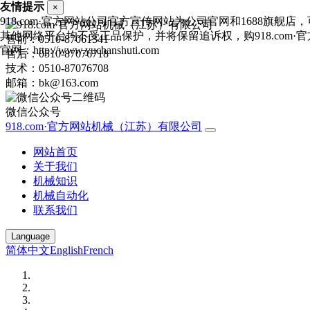
友情提示
×
918.com·官方网站公司官方宣传网站为公司官网和1688旗舰
其他网络平台均不受正品保护，并将保留追诉权，购918.com·
售前：0510-87061341
官网：http://www.yuchanshuti.com
售后：0510-87076718
技术：0510-87076708
邮箱：bk@163.com
微信公众号
918.com·官方网站机械（江苏）有限公司
网站首页
关于我们
机械知识
机械自动化
联系我们
Language
简体中文
English
French