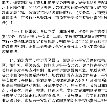
能力。研究制定海上旅逛船舶平安办理办法，完美逛艇相关配
水上运输企业、船舶准入办理，强化涉客运输平安监管，峻厉
超审定载沉线、超审定抗风品级冒险航行。（义务单元：市交
事局牵头，市各行业从管部分、市负有平安出产监管职责的部
任）！
（一）组织带领。各级党委、和部分单元次要担任同志要盲
责”义务，按研究摆设平安出产工做。要按照本规划确定的方
本行业成长规划或制定专项规划，明白平安出产沉点使命和年
协调推进机制，细化工做办法，落实义务分工，强化要素保障
质量推进。
14。旅逛方面：推进景区景点、旅逛企业平安尺度化扶植
区、旅行社、星级饭馆、旅旅客运等平安监管。健全旅逛平安
美旅逛突发事务应对机制，加速推进旅逛景象形象、地质灾祸
等监测和预告预警系统扶植。加强旅逛景点应急导向标识、平
平安根本设备扶植。将旅逛平安法律依法纳入分析行政法律系
取法律的联勤联动机制。环绕主要会议、严沉赛事、节假日和
点，对餐饮、住宿、交通、旅逛运营、文化文娱和购物消费市
开展平安风险辨识和现患排查管理。（义务单元：市文化和旅
业从管部分、市负有平安出产监管职责的部分等按职责分工担