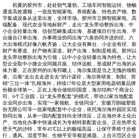
初夏的胶州市，处处朝气蓬勃。工场车间智能运转、物畅
通道高效通顺，一批批智能家电、养殖配备、特色农产物、数
字集成设备从这里出发，全球市场。胶州市立脚智能家电、高
端配备、现代农业等地标财产，走出“龙头带动整拆出海、中
小企业轻量出海、信创范畴集成出海、基建项目衍生出海、平
台撮合订单出海、办事商业协同出海”六条协同并进的径。六
大出海模式好像六帆齐扬，让大企业有舞台、小企业有径、新
财产有赛道、好产物有渠道。财产出海，制制是根底。胶州以
龙头带动整拆出海为引领，以中小企业轻量出海为特色，让大
型企业取中小微企业同频共振、结伴远航，形成财产出海的从
体力量。正在胶州的出海邦畿上，海尔集团是当之无愧的领航
者。沿着“走出去走进去去”的计谋径，海尔将研发、制制、营
销“三位一体”扎根海外，持续17年位居大型家用电器销量品牌
份额全球第一。正在上海合做组织国度，海尔结构7个商业公
司、6个工业园，以“龙头带配套”的模式，带动22家当地配套
企业同步出海，实现“一家领航、全链同业”。安徽万朗磁塑股
份无限公司等一批家电配套中小企业，依托海尔海外园区实现
协同出海，从单一国内配套转向全球供应，正在海外本土化出
产、当地化办事中快速成长为专精特新配套企业。正在热带戈
壁天气的沙特，常年45℃以上的极端高温，让保守养殖寸步难
行，通风、湿度节制、生物平安等都是难题。上合示范区企业