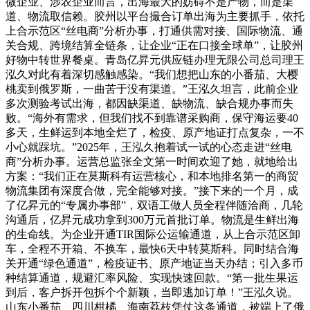
微企业、涉农企业而言，出海最大的妨碍不是产物，而是渠
道、物流取信赖。胶州以平台撮合订单出海为主要抓手，依托
上合示范区“丝电商”分析办事，打通供需对接、国际物流、通
关合规、跨境结算全链条，让企业“正在口接全球单”，让胶州
好物中转世界餐桌。青岛亿昇元供应链办理无限公司总司理王
泓久对此有着深切感触感染。“我们想把山东的小番茄、大樱
桃卖到俄罗斯，一曲苦于没有渠道。”王泓久坦言，此前企业
多次测验考试出海，都因缺渠道、缺物流、缺合规办事而失
败。“海外有需求，但我们找不到靠谱采购商，保守海运要40
多天，生鲜运到本地全烂了，检疫、原产地证打点复杂，一不
小心就踩坑。”2025年，王泓久抱着试一试的心态走进“丝电
商”分析办事。运营总监张全文第一时间欢迎了她，就地给出
方案：“我们正在莫斯科有运营核心，和本地排名第一的商贸
物流集团有深度合做，完全能够对接。”接下来的一个月，成
了亿昇元的“专属办事部”，双语工做人员全程伴随洽商，几轮
沟通后，亿昇元成功拿到300万元首批订单。物流是生鲜出海
的生命线。为企业开通TIR国际公运输通道，从上合示范区卸
车，全程不开箱、不换车，最快6天中转莫斯科。同时结合海
关开通“绿色通道”，检疫证书、原产地证当天办结；引入多币
种结算通道，规避汇率风险、实现快速回款。“第一批生果运
到后，客户拆开包拆个个新颖，当即逃加订单！”王泓久说。
山东小番茄、四川柑橘、海南荔枝凭仗这条通道，被端上了俄