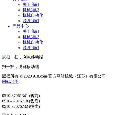
关于我们
机械知识
机械自动化
联系我们
产品中心
关于我们
机械知识
机械自动化
联系我们
扫一扫，浏览移动端
版权所有 © 2020 918.com·官方网站机械（江苏）有限公司
网站地图
0510-87061341 (售前)
0510-87076718 (售后)
0510-87076732 (技术)