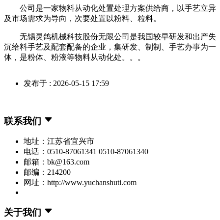
公司是一家物料从动化处置处理方案供给商，以手艺立异
及市场需求为导向，次要处置以粉料、粒料。
无锡灵鸽机械科技股份无限公司是我国较早研发和出产失
沉给料手艺及配套配备的企业，集研发、制制、手艺办事为一
体，是粉体、粉液等物料从动化处。。。
发布于 : 2026-05-15 17:59
联系我们
地址：江苏省宜兴市
电话：0510-87061341 0510-87061340
邮箱：bk@163.com
邮编：214200
网址：http://www.yuchanshuti.com
关于我们