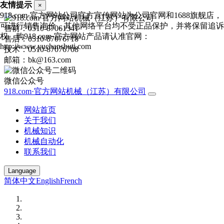
友情提示
×
918.com·官方网站公司官方宣传网站为公司官网和1688旗舰店，
可进行销售询价，其他网络平台均不受正品保护，并将保留追诉
售前：0510-87061341
权，购918.com·官方网站产品请认准官网：
售后：0510-87076718
http://www.yuchanshuti.com
技术：0510-87076708
邮箱：bk@163.com
微信公众号
918.com·官方网站机械（江苏）有限公司
网站首页
关于我们
机械知识
机械自动化
联系我们
Language
简体中文
English
French