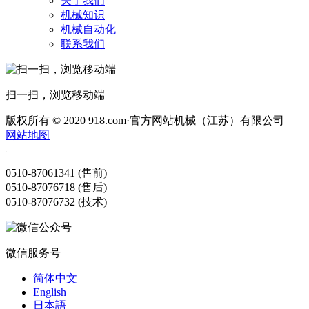
关于我们
机械知识
机械自动化
联系我们
扫一扫，浏览移动端
版权所有 © 2020 918.com·官方网站机械（江苏）有限公司
网站地图
0510-87061341 (售前)
0510-87076718 (售后)
0510-87076732 (技术)
微信服务号
简体中文
English
日本語