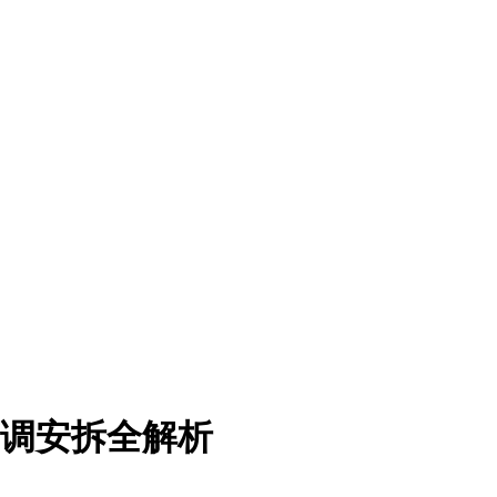
烹调安拆全解析