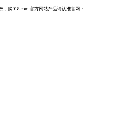
，购918.com·官方网站产品请认准官网：