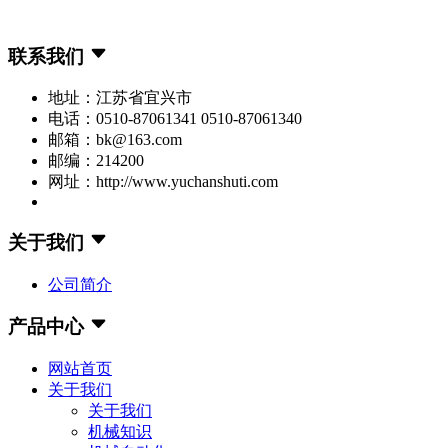
联系我们
地址：江苏省宜兴市
电话：0510-87061341 0510-87061340
邮箱：bk@163.com
邮编：214200
网址：http://www.yuchanshuti.com
关于我们
公司简介
产品中心
网站首页
关于我们
关于我们
机械知识