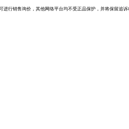
舰店，可进行销售询价，其他网络平台均不受正品保护，并将保留追诉权